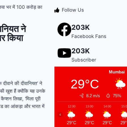
निया भर में 100 करोड़ का
Follow Us
scam case में पूर्व CM
भूपेंद्र हुड्डा को हाईकोर्ट का
वानियत ने
203K
झटका, अब CBI की स्पेशल
ार किया
Facebook Fans
कोर्ट में होगी सुनवाई
Relief
203K
to farmers : Haryana के
Subscriber
किसानों को ‘नायाब’ राहत,
Mumbai
29°C
CM सैनी ने 6 महीने के लिए
एक दीवाने की दीवानियत’ ने
ी खुश हैं क्योंकि यह उनके
बिजली बिल किया माफ !
8.2 m/s
75%
कैप्शन लिखा, ‘मिला पूरी
Elderly people will get
वाइड का आंकड़ा और भारत में
12:00
13:00
14:00
15:
‹
respect and support :
29°C
29°C
29°C
29