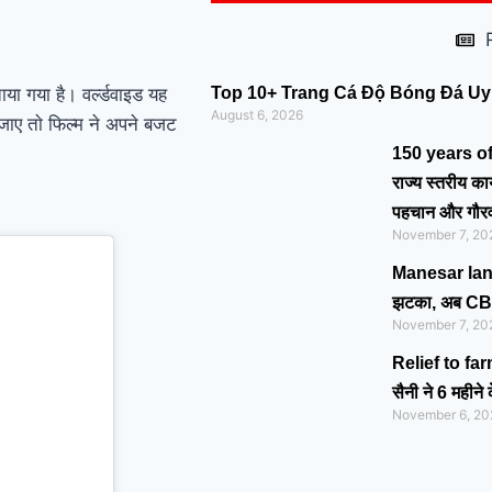
मोदी का यह कार्ड दिलाएगा
बुजुर्गों को सम्मान और सहारा !
PM Modi’s Haryana
या गया है। वर्ल्डवाइड यह
Top 10+ Trang Cá Độ Bóng Đá Uy 
August 6, 2026
जाए ताे फिल्म ने अपने बजट
visit finalized: इस दिन
150 years of ‘
हरियाणा दौरे पर आएंगे पीएम
राज्य स्तरीय कार
पहचान और गौर
मोदी, इन कार्यक्रमों में होंगे
November 7, 20
शामिल
Manesar land s
झटका, अब CBI क
November 7, 20
Relief to far
सैनी ने 6 महीन
November 6, 20