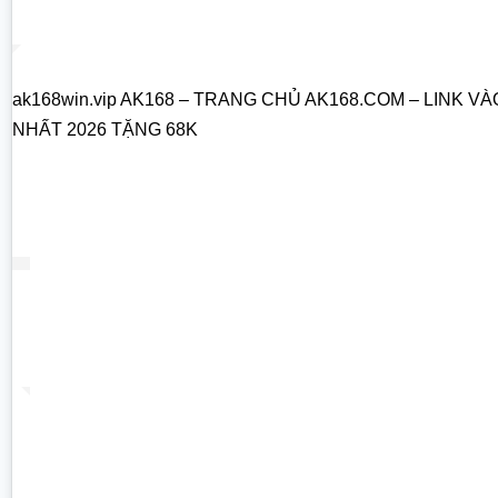
ak168win.vip AK168 – TRANG CHỦ AK168.COM – LINK VÀ
NHẤT 2026 TẶNG 68K