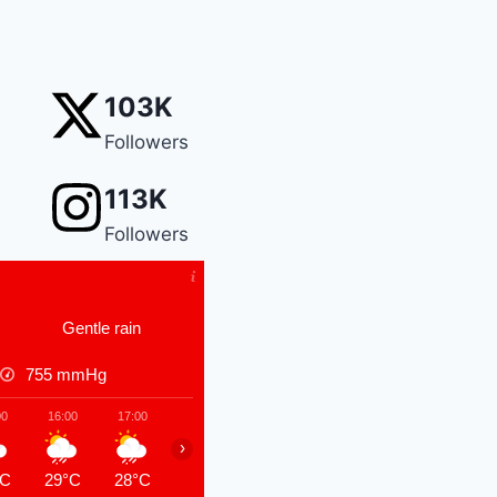
103K
Followers
113K
Followers
Gentle rain
755
mmHg
00
16:00
17:00
18:00
19:00
20:00
21:00
22:00
›
°C
29°C
28°C
27°C
27°C
27°C
26°C
26°