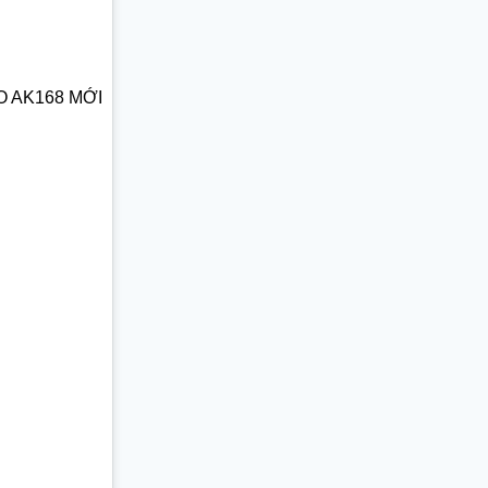
O AK168 MỚI