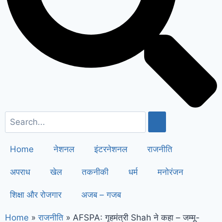
सैनी ने 6 महीने के लिए बिजली बिल किया माफ
!
Elderly people will get respect
and support : मोदी का यह कार्ड दिलाएगा
बुजुर्गों को सम्मान और सहारा !
PM Modi’s
Haryana visit finalized: इस दिन
हरियाणा दौरे पर आएंगे पीएम मोदी, इन
कार्यक्रमों में होंगे शामिल
Home
नेशनल
इंटरनेशनल
राजनीति
अपराध
खेल
तकनीकी
धर्म
मनोरंजन
शिक्षा और रोजगार
अजब – गजब
Home
»
राजनीति
»
AFSPA: गृहमंत्री Shah ने कहा – जम्मू-