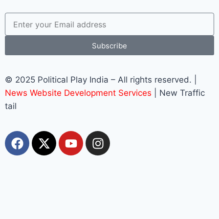
Subscribe
© 2025 Political Play India – All rights reserved. |
News Website Development Services
| New Traffic
tail
Most Viewed
Top 10+ Trang Cá Độ Bóng Đá Uy Tín, Hợp Pháp
Tại Việt Nam 2026
muhriz
August 6, 2026