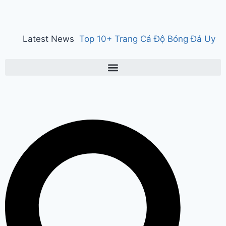
Latest News
Top 10+ Trang Cá Độ Bóng Đá Uy
Tín, Hợp Pháp Tại Việt Nam 2026
150 years of ‘Vande Mataram’ : ‘वंदे
मातरम्’ के 150 वर्ष पर हुआ राज्य स्तरीय
कार्यक्रम, CM सैनी ने कहा- ‘वंदे मातरम्’
राष्ट्र की आत्मा, पहचान और गौरव
Manesar
land scam case में पूर्व CM भूपेंद्र हुड्डा
को हाईकोर्ट का झटका, अब CBI की स्पेशल
कोर्ट में होगी सुनवाई
Relief to farmers :
Haryana के किसानों को ‘नायाब’ राहत, CM