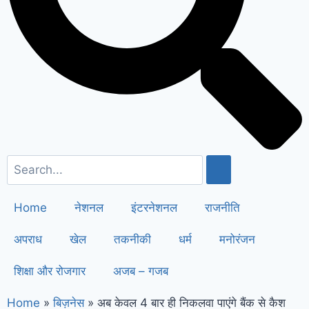
सैनी ने 6 महीने के लिए बिजली बिल किया माफ
!
Elderly people will get respect
and support : मोदी का यह कार्ड दिलाएगा
बुजुर्गों को सम्मान और सहारा !
PM Modi’s
Haryana visit finalized: इस दिन
हरियाणा दौरे पर आएंगे पीएम मोदी, इन
कार्यक्रमों में होंगे शामिल
Home
नेशनल
इंटरनेशनल
राजनीति
अपराध
खेल
तकनीकी
धर्म
मनोरंजन
शिक्षा और रोजगार
अजब – गजब
Home
»
बिज़नेस
»
अब केवल 4 बार ही निकलवा पाएंगे बैंक से कैश