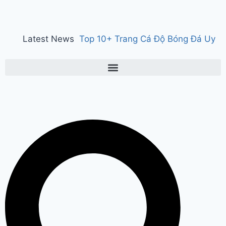
Latest News
Top 10+ Trang Cá Độ Bóng Đá Uy
Tín, Hợp Pháp Tại Việt Nam 2026
150 years of ‘Vande Mataram’ : ‘वंदे
मातरम्’ के 150 वर्ष पर हुआ राज्य स्तरीय
कार्यक्रम, CM सैनी ने कहा- ‘वंदे मातरम्’
राष्ट्र की आत्मा, पहचान और गौरव
Manesar
land scam case में पूर्व CM भूपेंद्र हुड्डा
को हाईकोर्ट का झटका, अब CBI की स्पेशल
कोर्ट में होगी सुनवाई
Relief to farmers :
Haryana के किसानों को ‘नायाब’ राहत, CM