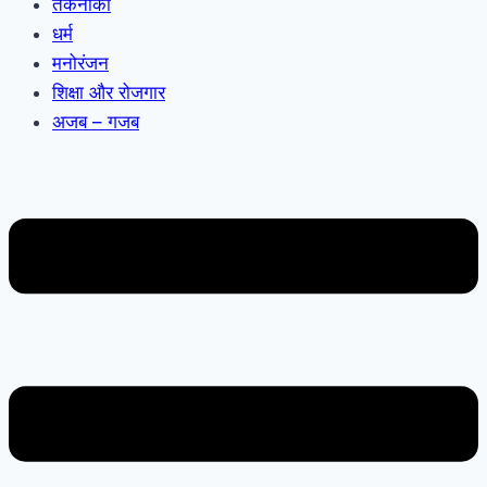
तकनीकी
धर्म
मनोरंजन
शिक्षा और रोजगार
अजब – गजब