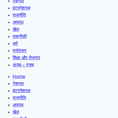
नेशनल
इंटरनेशनल
राजनीति
अपराध
खेल
तकनीकी
धर्म
मनोरंजन
शिक्षा और रोजगार
अजब – गजब
Home
नेशनल
इंटरनेशनल
राजनीति
अपराध
खेल