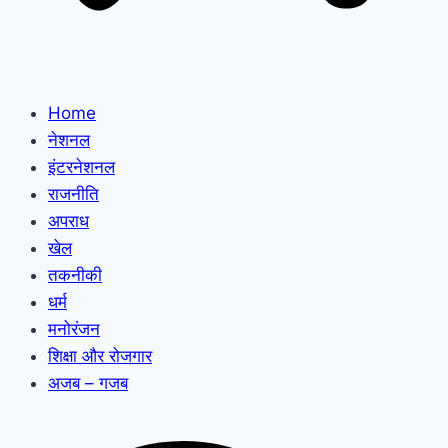
Home
नेशनल
इंटरनेशनल
राजनीति
अपराध
खेल
तकनीकी
धर्म
मनोरंजन
शिक्षा और रोजगार
अजब – गजब