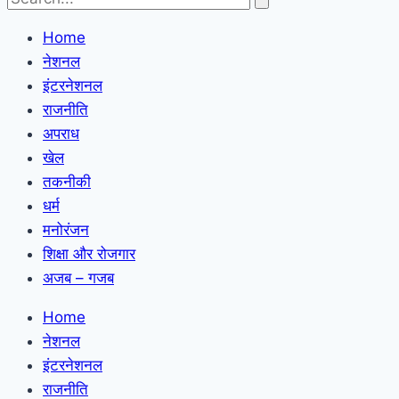
Home
नेशनल
इंटरनेशनल
राजनीति
अपराध
खेल
तकनीकी
धर्म
मनोरंजन
शिक्षा और रोजगार
अजब – गजब
Home
नेशनल
इंटरनेशनल
राजनीति