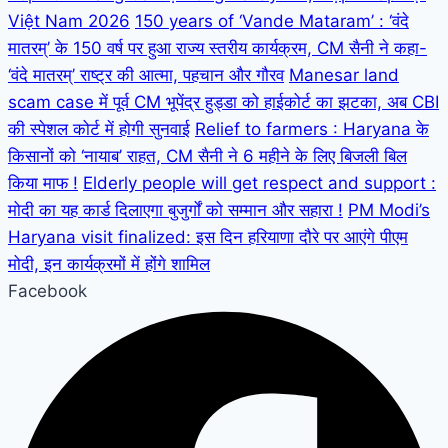
Việt Nam 2026
150 years of ‘Vande Mataram’ : ‘वंदे
मातरम्’ के 150 वर्ष पर हुआ राज्य स्तरीय कार्यक्रम, CM सैनी ने कहा-
‘वंदे मातरम्’ राष्ट्र की आत्मा, पहचान और गौरव
Manesar land
scam case में पूर्व CM भूपेंद्र हुड्डा को हाईकोर्ट का झटका, अब CBI
की स्पेशल कोर्ट में होगी सुनवाई
Relief to farmers : Haryana के
किसानों को ‘नायाब’ राहत, CM सैनी ने 6 महीने के लिए बिजली बिल
किया माफ !
Elderly people will get respect and support :
मोदी का यह कार्ड दिलाएगा बुजुर्गों को सम्मान और सहारा !
PM Modi’s
Haryana visit finalized: इस दिन हरियाणा दौरे पर आएंगे पीएम
मोदी, इन कार्यक्रमों में होंगे शामिल
Facebook