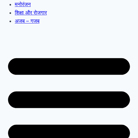
मनोरंजन
शिक्षा और रोजगार
अजब – गजब