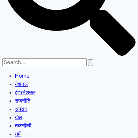
Home
नेशनल
इंटरनेशनल
राजनीति
अपराध
खेल
तकनीकी
धर्म