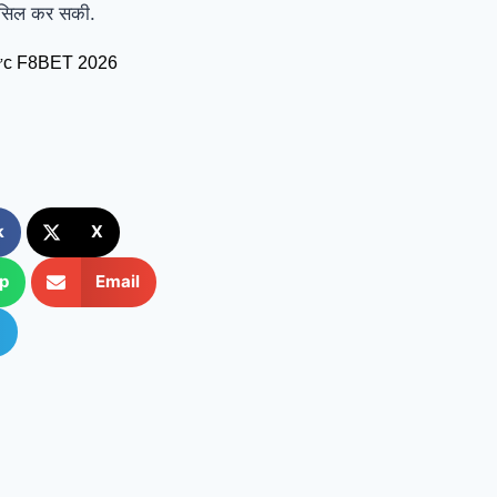
हासिल कर सकी.
hức F8BET 2026
k
X
p
Email
m