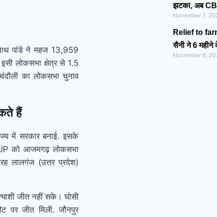
झटका, अब CBI क
November 7, 20
Relief to far
सैनी ने 6 महीन
नाथ पांडे ने महज 13,959
November 6, 20
 इसी लोकसभा क्षेत्र से 1.5
 चंदौली का लोकसभा चुनाव
े हैं
ज्य में सरकार बनाई. इसके
में BJP को आजमगढ़ लोकसभा
तरह लालगंज (उत्तर प्रदेश)
रत्याशी जीत नहीं सके। घोसी
सीट पर जीत मिली. जौनपुर