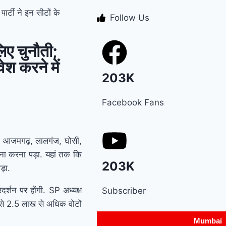
ार्टी ने इन सीटों के
Follow Us
scam case में पूर्व CM
भूपेंद्र हुड्डा को हाईकोर्ट का
िए चुनौती;
झटका, अब CBI की स्पेशल
वेश करने में
203K
कोर्ट में होगी सुनवाई
Relief
Facebook Fans
to farmers : Haryana के
किसानों को ‘नायाब’ राहत,
टों आजमगढ़, लालगंज, घोसी,
CM सैनी ने 6 महीने के लिए
मना करना पड़ा. यहां तक कि
203K
बिजली बिल किया माफ !
ड़ा.
Elderly people will get
रदर्शन पर होंगी. SP अध्यक्ष
Subscriber
े 2.5 लाख से अधिक वोटों
respect and support :
Mumbai