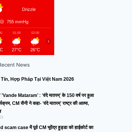
Drizzle
755
mmHg
00
01:00
02:00
03:00
04:00
05:00
06:00
07:00
›
°C
27°C
26°C
26°C
26°C
26°C
26°C
26°
Recent News
Tín, Hợp Pháp Tại Việt Nam 2026
Vande Mataram’ : ‘वंदे मातरम्’ के 150 वर्ष पर हुआ
्यक्रम, CM सैनी ने कहा- ‘वंदे मातरम्’ राष्ट्र की आत्मा,
व
25
cam case में पूर्व CM भूपेंद्र हुड्डा को हाईकोर्ट का