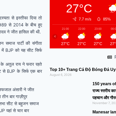
मोदी का यह कार्ड दिलाएगा
27°C
बुजुर्गों को सम्मान और सहारा !
यता से इस्तीफा दिया तो
7.7 m/s
85%
PM Modi’s Haryana
1989 से 2014 के बीच हुए
21:00
22:00
23:00
00:
यादव ने जीत हासिल की थी.
visit finalized: इस दिन
‹
न समाज पार्टी की संगीता
हरियाणा दौरे पर आएंगे पीएम
27°C
27°C
27°C
27
में BJP को यह सीट सिर्फ
मोदी, इन कार्यक्रमों में होंगे
के अतुल राय ने फरार रहते
शामिल
Top 10+ Trang Cá Độ Bóng Đá Uy 
 से BJP के सिर्फ एक बार
August 6, 2026
150 years of ‘
 अफजाल अंसारी ने जीत
राज्य स्तरीय कार
तीन बार गाज़ीपुर
पहचान और गौर
सभा सीट से बहुजन समाज
November 7, 20
JP यहां से चार बार
Manesar land s