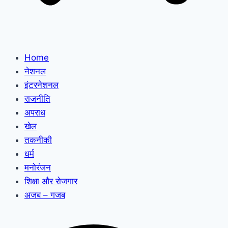
Home
नेशनल
इंटरनेशनल
राजनीति
अपराध
खेल
तकनीकी
धर्म
मनोरंजन
शिक्षा और रोजगार
अजब – गजब