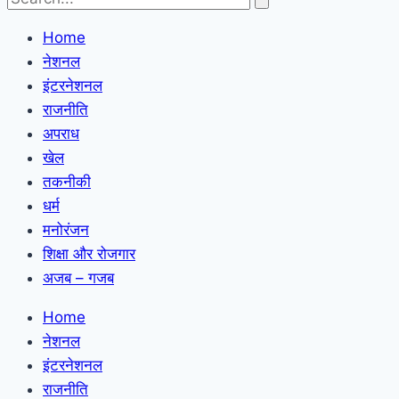
Home
नेशनल
इंटरनेशनल
राजनीति
अपराध
खेल
तकनीकी
धर्म
मनोरंजन
शिक्षा और रोजगार
अजब – गजब
Home
नेशनल
इंटरनेशनल
राजनीति