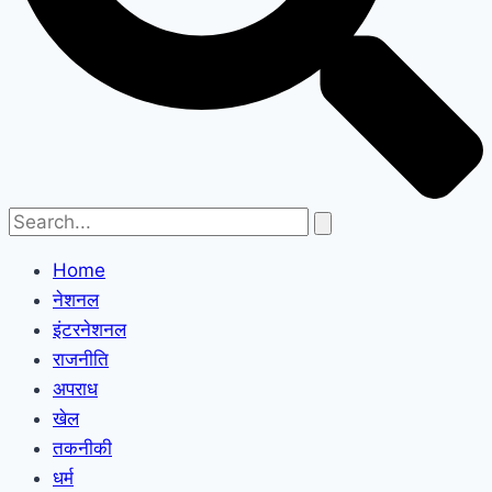
Home
नेशनल
इंटरनेशनल
राजनीति
अपराध
खेल
तकनीकी
धर्म