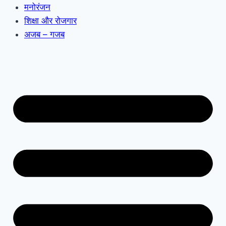
मनोरंजन
शिक्षा और रोजगार
अजब – गजब