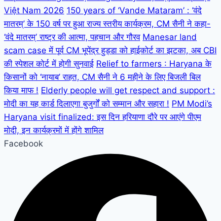
Việt Nam 2026
150 years of ‘Vande Mataram’ : ‘वंदे
मातरम्’ के 150 वर्ष पर हुआ राज्य स्तरीय कार्यक्रम, CM सैनी ने कहा-
‘वंदे मातरम्’ राष्ट्र की आत्मा, पहचान और गौरव
Manesar land
scam case में पूर्व CM भूपेंद्र हुड्डा को हाईकोर्ट का झटका, अब CBI
की स्पेशल कोर्ट में होगी सुनवाई
Relief to farmers : Haryana के
किसानों को ‘नायाब’ राहत, CM सैनी ने 6 महीने के लिए बिजली बिल
किया माफ !
Elderly people will get respect and support :
मोदी का यह कार्ड दिलाएगा बुजुर्गों को सम्मान और सहारा !
PM Modi’s
Haryana visit finalized: इस दिन हरियाणा दौरे पर आएंगे पीएम
मोदी, इन कार्यक्रमों में होंगे शामिल
Facebook