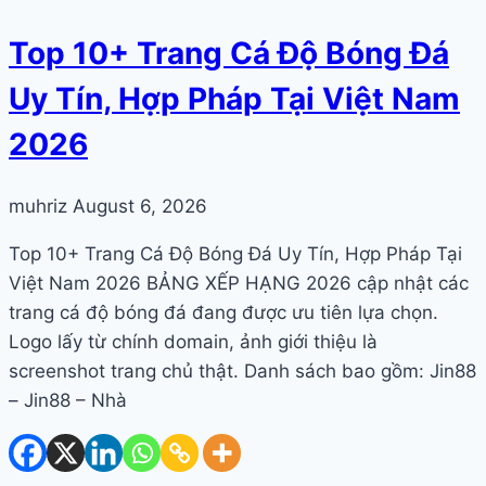
Top 10+ Trang Cá Độ Bóng Đá
Uy Tín, Hợp Pháp Tại Việt Nam
2026
muhriz
August 6, 2026
Top 10+ Trang Cá Độ Bóng Đá Uy Tín, Hợp Pháp Tại
Việt Nam 2026 BẢNG XẾP HẠNG 2026 cập nhật các
trang cá độ bóng đá đang được ưu tiên lựa chọn.
Logo lấy từ chính domain, ảnh giới thiệu là
screenshot trang chủ thật. Danh sách bao gồm: Jin88
– Jin88 – Nhà