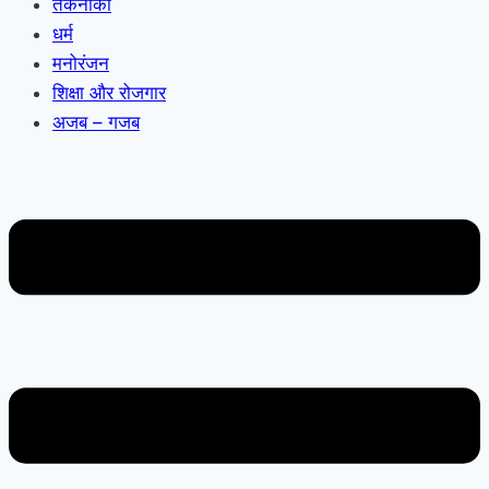
तकनीकी
धर्म
मनोरंजन
शिक्षा और रोजगार
अजब – गजब