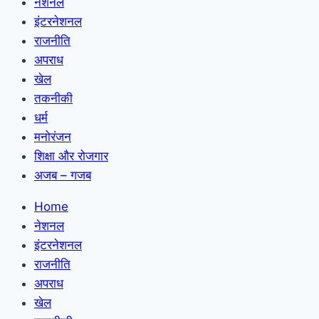
नेशनल
इंटरनेशनल
राजनीति
अपराध
खेल
तकनीकी
धर्म
मनोरंजन
शिक्षा और रोजगार
अजब – गजब
Home
नेशनल
इंटरनेशनल
राजनीति
अपराध
खेल