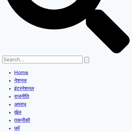
Home
नेशनल
इंटरनेशनल
राजनीति
अपराध
खेल
तकनीकी
धर्म