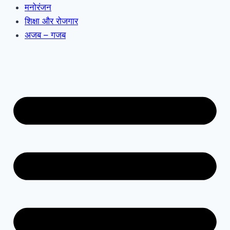
मनोरंजन
शिक्षा और रोजगार
अजब – गजब