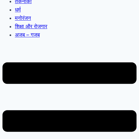
तकनीकी
धर्म
मनोरंजन
शिक्षा और रोजगार
अजब – गजब