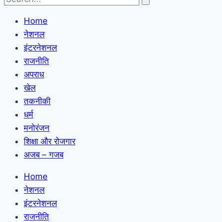
Home
नेशनल
इंटरनेशनल
राजनीति
अपराध
खेल
तकनीकी
धर्म
मनोरंजन
शिक्षा और रोजगार
अजब – गजब
Home
नेशनल
इंटरनेशनल
राजनीति