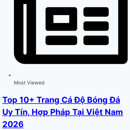
Most Viewed
Top 10+ Trang Cá Độ Bóng Đá
Uy Tín, Hợp Pháp Tại Việt Nam
2026