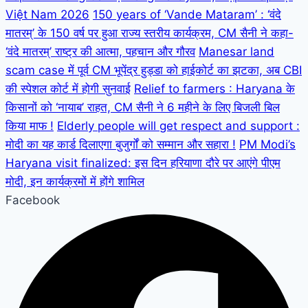
Việt Nam 2026
150 years of ‘Vande Mataram’ : ‘वंदे
मातरम्’ के 150 वर्ष पर हुआ राज्य स्तरीय कार्यक्रम, CM सैनी ने कहा-
‘वंदे मातरम्’ राष्ट्र की आत्मा, पहचान और गौरव
Manesar land
scam case में पूर्व CM भूपेंद्र हुड्डा को हाईकोर्ट का झटका, अब CBI
की स्पेशल कोर्ट में होगी सुनवाई
Relief to farmers : Haryana के
किसानों को ‘नायाब’ राहत, CM सैनी ने 6 महीने के लिए बिजली बिल
किया माफ !
Elderly people will get respect and support :
मोदी का यह कार्ड दिलाएगा बुजुर्गों को सम्मान और सहारा !
PM Modi’s
Haryana visit finalized: इस दिन हरियाणा दौरे पर आएंगे पीएम
मोदी, इन कार्यक्रमों में होंगे शामिल
Facebook