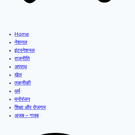
Home
नेशनल
इंटरनेशनल
राजनीति
अपराध
खेल
तकनीकी
धर्म
मनोरंजन
शिक्षा और रोजगार
अजब – गजब