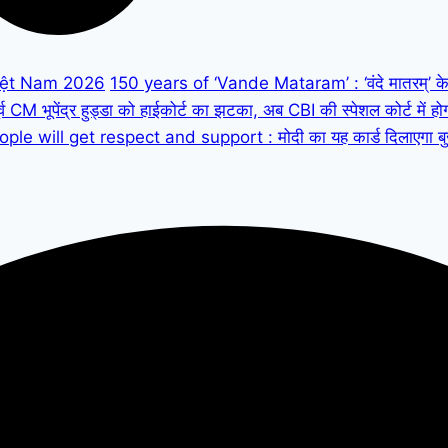
iệt Nam 2026
150 years of ‘Vande Mataram’ : ‘वंदे मातरम्’ के 150
M भूपेंद्र हुड्डा को हाईकोर्ट का झटका, अब CBI की स्पेशल कोर्ट में हो
ple will get respect and support : मोदी का यह कार्ड दिलाएगा बुजुर