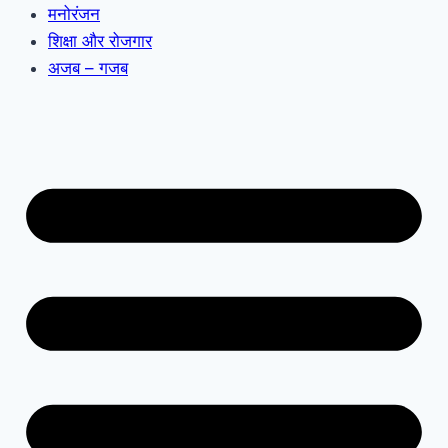
मनोरंजन
शिक्षा और रोजगार
अजब – गजब