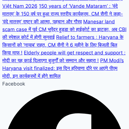
Việt Nam 2026
150 years of ‘Vande Mataram’ : ‘वंदे
मातरम्’ के 150 वर्ष पर हुआ राज्य स्तरीय कार्यक्रम, CM सैनी ने कहा-
‘वंदे मातरम्’ राष्ट्र की आत्मा, पहचान और गौरव
Manesar land
scam case में पूर्व CM भूपेंद्र हुड्डा को हाईकोर्ट का झटका, अब CBI
की स्पेशल कोर्ट में होगी सुनवाई
Relief to farmers : Haryana के
किसानों को ‘नायाब’ राहत, CM सैनी ने 6 महीने के लिए बिजली बिल
किया माफ !
Elderly people will get respect and support :
मोदी का यह कार्ड दिलाएगा बुजुर्गों को सम्मान और सहारा !
PM Modi’s
Haryana visit finalized: इस दिन हरियाणा दौरे पर आएंगे पीएम
मोदी, इन कार्यक्रमों में होंगे शामिल
Facebook