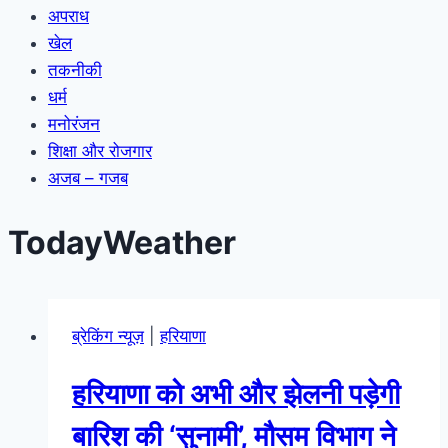
अपराध
खेल
तकनीकी
धर्म
मनोरंजन
शिक्षा और रोजगार
अजब – गजब
TodayWeather
ब्रेकिंग न्यूज़
|
हरियाणा
हरियाणा को अभी और झेलनी पड़ेगी
बारिश की ‘सुनामी’, मौसम विभाग ने