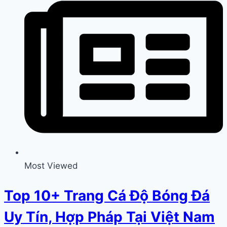
Most Viewed
Top 10+ Trang Cá Độ Bóng Đá
Uy Tín, Hợp Pháp Tại Việt Nam