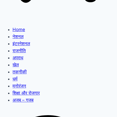
Home
नेशनल
इंटरनेशनल
राजनीति
अपराध
खेल
तकनीकी
धर्म
मनोरंजन
शिक्षा और रोजगार
अजब – गजब