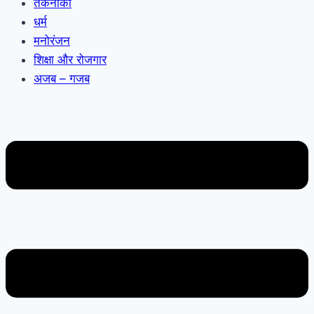
तकनीकी
धर्म
मनोरंजन
शिक्षा और रोजगार
अजब – गजब