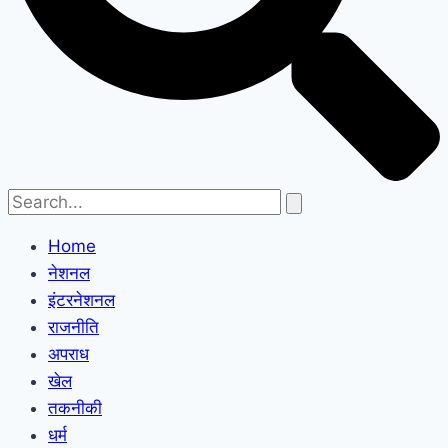
Home
नेशनल
इंटरनेशनल
राजनीति
अपराध
खेल
तकनीकी
धर्म