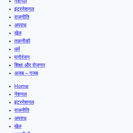
नेशनल
इंटरनेशनल
राजनीति
अपराध
खेल
तकनीकी
धर्म
मनोरंजन
शिक्षा और रोजगार
अजब – गजब
Home
नेशनल
इंटरनेशनल
राजनीति
अपराध
खेल