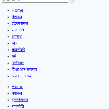
Home
नेशनल
इंटरनेशनल
राजनीति
अपराध
खेल
तकनीकी
धर्म
मनोरंजन
शिक्षा और रोजगार
अजब – गजब
Home
नेशनल
इंटरनेशनल
राजनीति