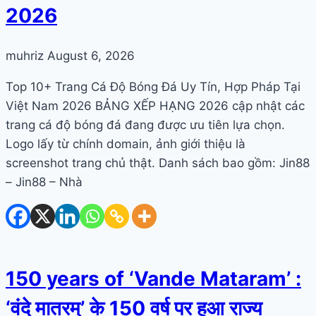
2026
muhriz
August 6, 2026
Top 10+ Trang Cá Độ Bóng Đá Uy Tín, Hợp Pháp Tại
Việt Nam 2026 BẢNG XẾP HẠNG 2026 cập nhật các
trang cá độ bóng đá đang được ưu tiên lựa chọn.
Logo lấy từ chính domain, ảnh giới thiệu là
screenshot trang chủ thật. Danh sách bao gồm: Jin88
– Jin88 – Nhà
150 years of ‘Vande Mataram’ :
‘वंदे मातरम्’ के 150 वर्ष पर हुआ राज्य