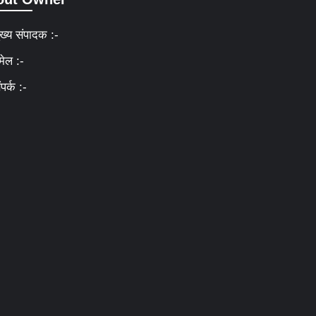
ुख्य संपादक :-
मेल :-
ंपर्क :-