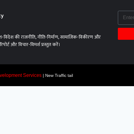
cy
को देश-विदेश की राजनीति, नीति-निर्माण, सामाजिक-विकीरण और
िपोर्ट और विचार-विमर्श प्रस्तुत करें।
velopment Services
| New Traffic tail
 Nam 2026
BẢNG XẾP HẠNG 2026 cập nhật các trang cá độ bóng đá đang được ưu t
8 – Nhà