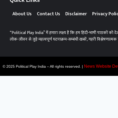
Quick Links
About Us
Contact Us
Disclaimer
Privacy Poli
“Political Play India” में हमारा लक्ष्य है कि हम हिंदी-भाषी पाठकों 
लोक-जीवन से जुड़े महत्वपूर्ण घटनाक्रम-सम्बंधी खबरें, गहरी विश्लेषणात्मक र
News Website De
© 2025 Political Play India – All rights reserved. |
Most Viewed
Top 10+ Trang Cá Độ Bóng Đá Uy Tín, Hợp Pháp Tại Việt
muhriz
August 6, 2026
Top 10+ Trang Cá Độ Bóng Đá Uy Tín, Hợp Pháp Tại Việt Nam 2026 
thiệu là screenshot trang chủ thật. Danh sách bao gồm: Jin88 – Jin8