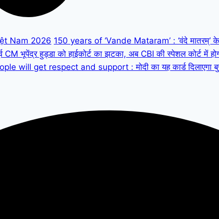
iệt Nam 2026
150 years of ‘Vande Mataram’ : ‘वंदे मातरम्’ के 150
M भूपेंद्र हुड्डा को हाईकोर्ट का झटका, अब CBI की स्पेशल कोर्ट में हो
ple will get respect and support : मोदी का यह कार्ड दिलाएगा बुजुर