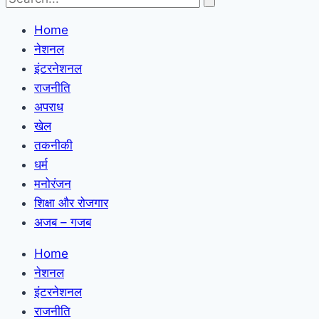
Home
नेशनल
इंटरनेशनल
राजनीति
अपराध
खेल
तकनीकी
धर्म
मनोरंजन
शिक्षा और रोजगार
अजब – गजब
Home
नेशनल
इंटरनेशनल
राजनीति