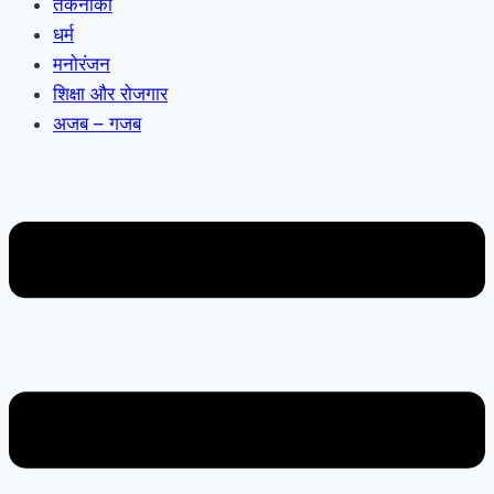
तकनीकी
धर्म
मनोरंजन
शिक्षा और रोजगार
अजब – गजब