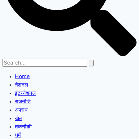
Home
नेशनल
इंटरनेशनल
राजनीति
अपराध
खेल
तकनीकी
धर्म