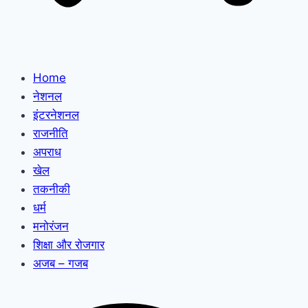
Home
नेशनल
इंटरनेशनल
राजनीति
अपराध
खेल
तकनीकी
धर्म
मनोरंजन
शिक्षा और रोजगार
अजब – गजब