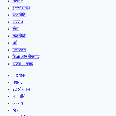
नेशनल
इंटरनेशनल
राजनीति
अपराध
खेल
तकनीकी
धर्म
मनोरंजन
शिक्षा और रोजगार
अजब – गजब
Home
नेशनल
इंटरनेशनल
राजनीति
अपराध
खेल