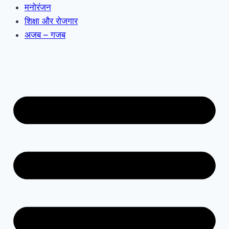
मनोरंजन
शिक्षा और रोजगार
अजब – गजब