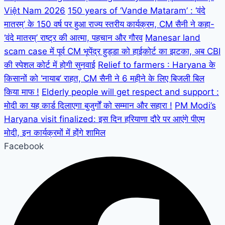
Việt Nam 2026
150 years of ‘Vande Mataram’ : ‘वंदे
मातरम्’ के 150 वर्ष पर हुआ राज्य स्तरीय कार्यक्रम, CM सैनी ने कहा-
‘वंदे मातरम्’ राष्ट्र की आत्मा, पहचान और गौरव
Manesar land
scam case में पूर्व CM भूपेंद्र हुड्डा को हाईकोर्ट का झटका, अब CBI
की स्पेशल कोर्ट में होगी सुनवाई
Relief to farmers : Haryana के
किसानों को ‘नायाब’ राहत, CM सैनी ने 6 महीने के लिए बिजली बिल
किया माफ !
Elderly people will get respect and support :
मोदी का यह कार्ड दिलाएगा बुजुर्गों को सम्मान और सहारा !
PM Modi’s
Haryana visit finalized: इस दिन हरियाणा दौरे पर आएंगे पीएम
मोदी, इन कार्यक्रमों में होंगे शामिल
Facebook