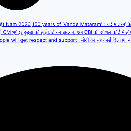
iệt Nam 2026
150 years of ‘Vande Mataram’ : ‘वंदे मातरम्’ के 150
M भूपेंद्र हुड्डा को हाईकोर्ट का झटका, अब CBI की स्पेशल कोर्ट में हो
ple will get respect and support : मोदी का यह कार्ड दिलाएगा बुजुर