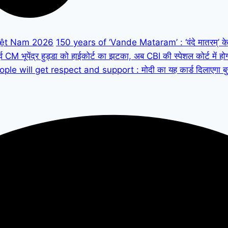
iệt Nam 2026
150 years of ‘Vande Mataram’ : ‘वंदे मातरम्’ के 150
M भूपेंद्र हुड्डा को हाईकोर्ट का झटका, अब CBI की स्पेशल कोर्ट में हो
ple will get respect and support : मोदी का यह कार्ड दिलाएगा बुजुर