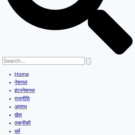
Home
नेशनल
इंटरनेशनल
राजनीति
अपराध
खेल
तकनीकी
धर्म