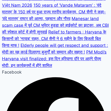
Việt Nam 2026
150 years of ‘Vande Mataram’ : ‘वंदे
मातरम्’ के 150 वर्ष पर हुआ राज्य स्तरीय कार्यक्रम, CM सैनी ने कहा-
‘वंदे मातरम्’ राष्ट्र की आत्मा, पहचान और गौरव
Manesar land
scam case में पूर्व CM भूपेंद्र हुड्डा को हाईकोर्ट का झटका, अब CBI
की स्पेशल कोर्ट में होगी सुनवाई
Relief to farmers : Haryana के
किसानों को ‘नायाब’ राहत, CM सैनी ने 6 महीने के लिए बिजली बिल
किया माफ !
Elderly people will get respect and support :
मोदी का यह कार्ड दिलाएगा बुजुर्गों को सम्मान और सहारा !
PM Modi’s
Haryana visit finalized: इस दिन हरियाणा दौरे पर आएंगे पीएम
मोदी, इन कार्यक्रमों में होंगे शामिल
Facebook