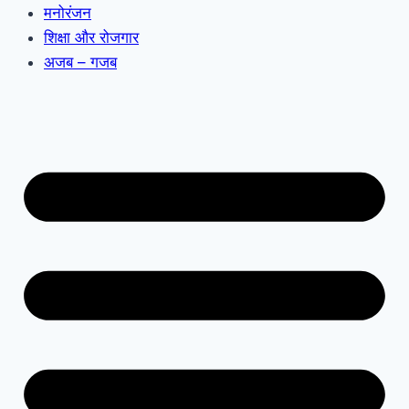
मनोरंजन
शिक्षा और रोजगार
अजब – गजब