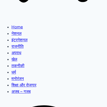
Home
नेशनल
इंटरनेशनल
राजनीति
अपराध
खेल
तकनीकी
धर्म
मनोरंजन
शिक्षा और रोजगार
अजब – गजब