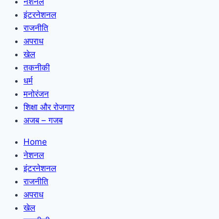
नेशनल
इंटरनेशनल
राजनीति
अपराध
खेल
तकनीकी
धर्म
मनोरंजन
शिक्षा और रोजगार
अजब – गजब
Home
नेशनल
इंटरनेशनल
राजनीति
अपराध
खेल