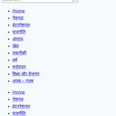
Home
नेशनल
इंटरनेशनल
राजनीति
अपराध
खेल
तकनीकी
धर्म
मनोरंजन
शिक्षा और रोजगार
अजब – गजब
Home
नेशनल
इंटरनेशनल
राजनीति