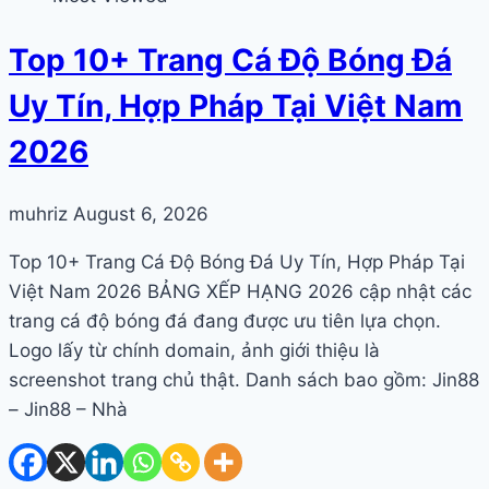
Top 10+ Trang Cá Độ Bóng Đá
Uy Tín, Hợp Pháp Tại Việt Nam
2026
muhriz
August 6, 2026
Top 10+ Trang Cá Độ Bóng Đá Uy Tín, Hợp Pháp Tại
Việt Nam 2026 BẢNG XẾP HẠNG 2026 cập nhật các
trang cá độ bóng đá đang được ưu tiên lựa chọn.
Logo lấy từ chính domain, ảnh giới thiệu là
screenshot trang chủ thật. Danh sách bao gồm: Jin88
– Jin88 – Nhà