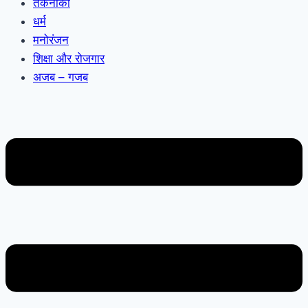
तकनीकी
धर्म
मनोरंजन
शिक्षा और रोजगार
अजब – गजब