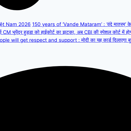
iệt Nam 2026
150 years of ‘Vande Mataram’ : ‘वंदे मातरम्’ के 150
M भूपेंद्र हुड्डा को हाईकोर्ट का झटका, अब CBI की स्पेशल कोर्ट में हो
ple will get respect and support : मोदी का यह कार्ड दिलाएगा बुजुर