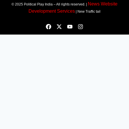
News Website
© 2025 Political Play India – All rights reserved. |
Development Services
| New Traffic tail
Most Viewed
Top 10+ Trang Cá Độ Bóng Đá Uy Tín, Hợp Pháp Tại Việt
Nam 2026
muhriz
August 6, 2026
Top 10+ Trang Cá Độ Bóng Đá Uy Tín, Hợp Pháp Tại Việt Nam
2026 BẢNG XẾP HẠNG 2026 cập nhật các trang cá độ bóng đá
đang được ưu tiên lựa chọn. Logo lấy từ chính domain, ảnh giới
thiệu là screenshot trang chủ thật. Danh sách bao gồm: Jin88 –
Jin88 – Nhà
150 years of ‘Vande Mataram’ : ‘वंदे मातरम्’