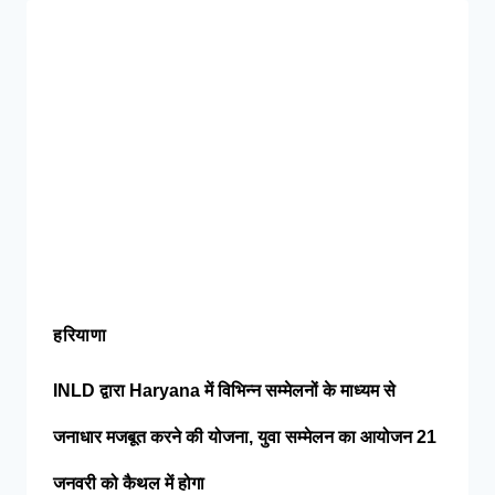
राहत, CM सैनी ने 6 महीने के लिए बिजली बिल
किया माफ !
Elderly people will get
respect and support : मोदी का यह कार्ड
दिलाएगा बुजुर्गों को सम्मान और सहारा !
PM
Modi’s Haryana visit finalized: इस दिन
हरियाणा दौरे पर आएंगे पीएम मोदी, इन कार्यक्रमों में
होंगे शामिल
हरियाणा
INLD द्वारा Haryana में विभिन्न सम्मेलनों के माध्यम से
जनाधार मजबूत करने की योजना, युवा सम्मेलन का आयोजन 21
जनवरी को कैथल में होगा