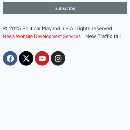
Subscribe
© 2025 Political Play India – All rights reserved. |
| New Traffic tail
News Website Development Services
Most Viewed
Top 10+ Trang Cá Độ Bóng Đá Uy Tín, Hợp Pháp Tại Việt
Nam 2026
muhriz
August 6, 2026
Top 10+ Trang Cá Độ Bóng Đá Uy Tín, Hợp Pháp Tại Việt Nam
2026 BẢNG XẾP HẠNG 2026 cập nhật các trang cá độ bóng đá
đang được ưu tiên lựa chọn. Logo lấy từ chính domain, ảnh giới