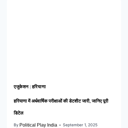
राहत, CM सैनी ने 6 महीने के लिए बिजली बिल
किया माफ !
Elderly people will get
respect and support : मोदी का यह कार्ड
दिलाएगा बुजुर्गों को सम्मान और सहारा !
PM
Modi’s Haryana visit finalized: इस दिन
हरियाणा दौरे पर आएंगे पीएम मोदी, इन कार्यक्रमों में
होंगे शामिल
एजुकेशन
हरियाणा
|
हरियाणा में अर्धवार्षिक परीक्षाओं की डेटशीट जारी, जानिए पूरी
डिटेल
By
Political Play India
September 1, 2025