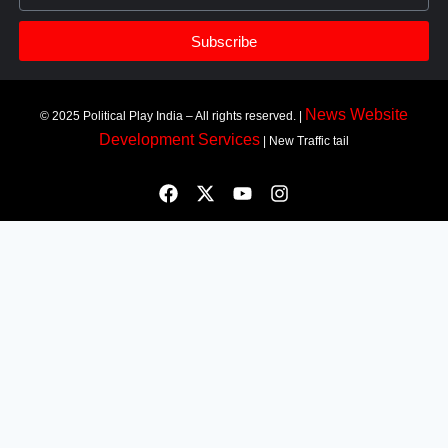
Subscribe
News Website
© 2025 Political Play India – All rights reserved. |
Development Services
| New Traffic tail
Most Viewed
150 years of ‘Vande Mataram’ : ‘वंदे मातरम्’ के 150 वर्ष पर हुआ
राज्य स्तरीय कार्यक्रम, CM सैनी ने कहा- ‘वंदे मातरम्’ राष्ट्र की आत्मा,
पहचान और गौरव
Political Play India
November 7, 2025
150 years of ‘Vande Mataram’ : Haryana के CM Nayab Singh Saini ने
कहा कि वंदे मातरम्’ केवल एक गीत नहीं, बल्कि यह भारत की आत्मा, धड़कन और पहचान है।