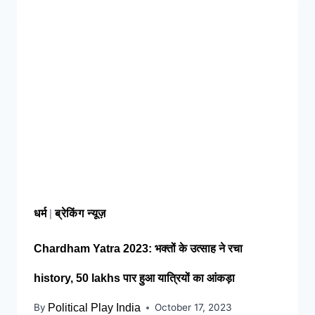
respect and support : मोदी का यह कार्ड
दिलाएगा बुजुर्गों को सम्मान और सहारा !
PM
Modi’s Haryana visit finalized: इस दिन
हरियाणा दौरे पर आएंगे पीएम मोदी, इन कार्यक्रमों में
होंगे शामिल
increase in the salaries
of employees : हरियाणा सरकार का कर्मचारियों
को ‘नायाब’ तोहफा, वेतन में कर दिया बढ़ोतरी का
ऐलान !
धर्म
ब्रेकिंग न्यूज़
|
Chardham Yatra 2023: भक्तों के उत्साह ने रचा
history, 50 lakhs पार हुआ यात्रियों का आंकड़ा
By
Political Play India
October 17, 2023