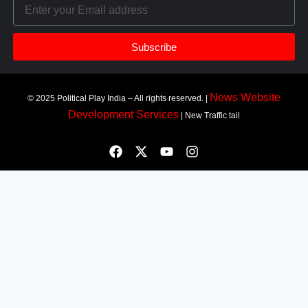
Subscribe
News Website
© 2025 Political Play India – All rights reserved. |
Development Services
| New Traffic tail
Most Viewed
Top 10+ Trang Cá Độ Bóng Đá Uy Tín, Hợp Pháp Tại Việt
Nam 2026
muhriz
August 6, 2026
Top 10+ Trang Cá Độ Bóng Đá Uy Tín, Hợp Pháp Tại Việt Nam 2026
BẢNG XẾP HẠNG 2026 cập nhật các trang cá độ bóng đá đang
được ưu tiên lựa chọn. Logo lấy từ chính domain, ảnh giới thiệu là