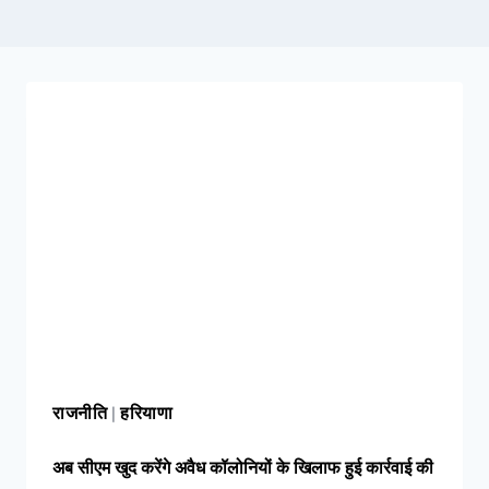
राहत, CM सैनी ने 6 महीने के लिए बिजली बिल
किया माफ !
Elderly people will get
respect and support : मोदी का यह कार्ड
दिलाएगा बुजुर्गों को सम्मान और सहारा !
PM
Modi’s Haryana visit finalized: इस दिन
हरियाणा दौरे पर आएंगे पीएम मोदी, इन कार्यक्रमों में
होंगे शामिल
राजनीति
हरियाणा
|
अब सीएम खुद करेंगे अवैध कॉलोनियों के खिलाफ हुई कार्रवाई की