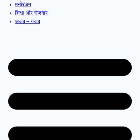
मनोरंजन
शिक्षा और रोजगार
अजब – गजब