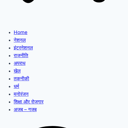
Home
नेशनल
इंटरनेशनल
राजनीति
अपराध
खेल
तकनीकी
धर्म
मनोरंजन
शिक्षा और रोजगार
अजब – गजब