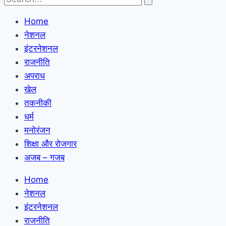
Home
नेशनल
इंटरनेशनल
राजनीति
अपराध
खेल
तकनीकी
धर्म
मनोरंजन
शिक्षा और रोजगार
अजब – गजब
Home
नेशनल
इंटरनेशनल
राजनीति