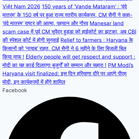
Việt Nam 2026
150 years of ‘Vande Mataram’ : ‘वंदे
मातरम्’ के 150 वर्ष पर हुआ राज्य स्तरीय कार्यक्रम, CM सैनी ने कहा-
‘वंदे मातरम्’ राष्ट्र की आत्मा, पहचान और गौरव
Manesar land
scam case में पूर्व CM भूपेंद्र हुड्डा को हाईकोर्ट का झटका, अब CBI
की स्पेशल कोर्ट में होगी सुनवाई
Relief to farmers : Haryana के
किसानों को ‘नायाब’ राहत, CM सैनी ने 6 महीने के लिए बिजली बिल
किया माफ !
Elderly people will get respect and support :
मोदी का यह कार्ड दिलाएगा बुजुर्गों को सम्मान और सहारा !
PM Modi’s
Haryana visit finalized: इस दिन हरियाणा दौरे पर आएंगे पीएम
मोदी, इन कार्यक्रमों में होंगे शामिल
Facebook