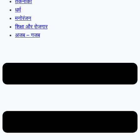
तकनीकी
धर्म
मनोरंजन
शिक्षा और रोजगार
अजब – गजब