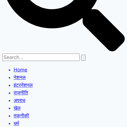
Home
नेशनल
इंटरनेशनल
राजनीति
अपराध
खेल
तकनीकी
धर्म