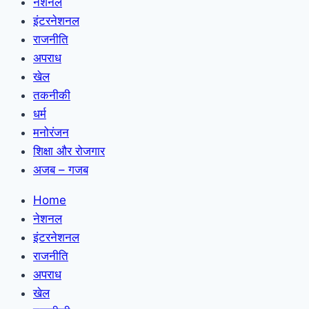
नेशनल
इंटरनेशनल
राजनीति
अपराध
खेल
तकनीकी
धर्म
मनोरंजन
शिक्षा और रोजगार
अजब – गजब
Home
नेशनल
इंटरनेशनल
राजनीति
अपराध
खेल