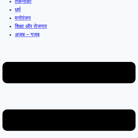
तकनीकी
धर्म
मनोरंजन
शिक्षा और रोजगार
अजब – गजब