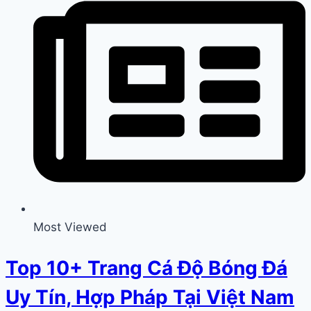
Most Viewed
Top 10+ Trang Cá Độ Bóng Đá
Uy Tín, Hợp Pháp Tại Việt Nam