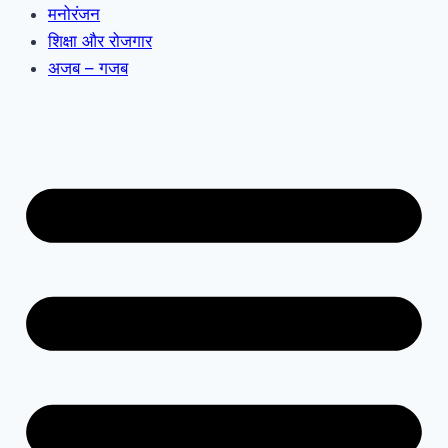
मनोरंजन
शिक्षा और रोजगार
अजब – गजब