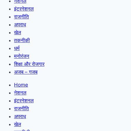
नेशनल
इंटरनेशनल
राजनीति
अपराध
खेल
तकनीकी
धर्म
मनोरंजन
शिक्षा और रोजगार
अजब – गजब
Home
नेशनल
इंटरनेशनल
राजनीति
अपराध
खेल