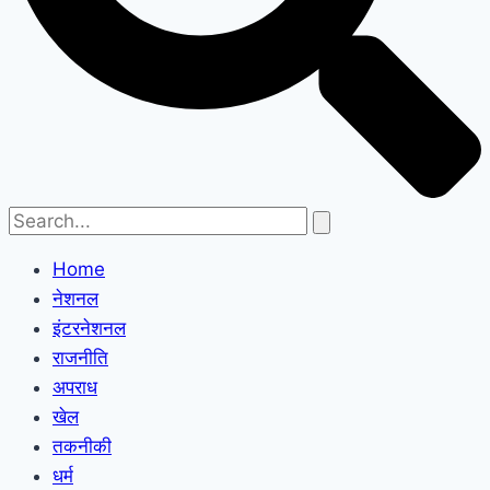
Home
नेशनल
इंटरनेशनल
राजनीति
अपराध
खेल
तकनीकी
धर्म