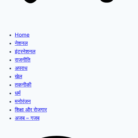
Home
नेशनल
इंटरनेशनल
राजनीति
अपराध
खेल
तकनीकी
धर्म
मनोरंजन
शिक्षा और रोजगार
अजब – गजब