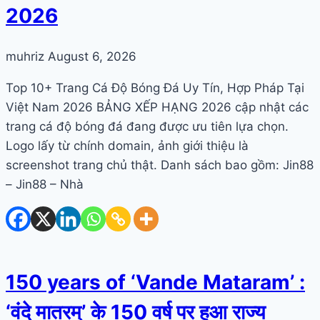
2026
muhriz
August 6, 2026
Top 10+ Trang Cá Độ Bóng Đá Uy Tín, Hợp Pháp Tại
Việt Nam 2026 BẢNG XẾP HẠNG 2026 cập nhật các
trang cá độ bóng đá đang được ưu tiên lựa chọn.
Logo lấy từ chính domain, ảnh giới thiệu là
screenshot trang chủ thật. Danh sách bao gồm: Jin88
– Jin88 – Nhà
150 years of ‘Vande Mataram’ :
‘वंदे मातरम्’ के 150 वर्ष पर हुआ राज्य