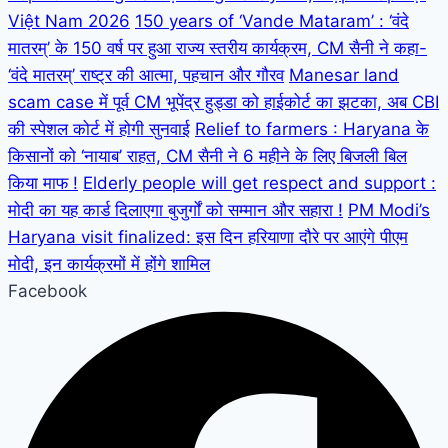
Việt Nam 2026
150 years of ‘Vande Mataram’ : ‘वंदे
मातरम्’ के 150 वर्ष पर हुआ राज्य स्तरीय कार्यक्रम, CM सैनी ने कहा-
‘वंदे मातरम्’ राष्ट्र की आत्मा, पहचान और गौरव
Manesar land
scam case में पूर्व CM भूपेंद्र हुड्डा को हाईकोर्ट का झटका, अब CBI
की स्पेशल कोर्ट में होगी सुनवाई
Relief to farmers : Haryana के
किसानों को ‘नायाब’ राहत, CM सैनी ने 6 महीने के लिए बिजली बिल
किया माफ !
Elderly people will get respect and support :
मोदी का यह कार्ड दिलाएगा बुजुर्गों को सम्मान और सहारा !
PM Modi’s
Haryana visit finalized: इस दिन हरियाणा दौरे पर आएंगे पीएम
मोदी, इन कार्यक्रमों में होंगे शामिल
Facebook