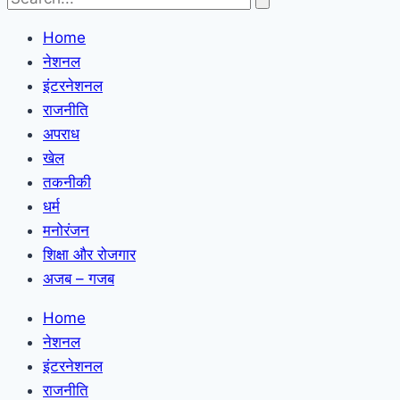
Home
नेशनल
इंटरनेशनल
राजनीति
अपराध
खेल
तकनीकी
धर्म
मनोरंजन
शिक्षा और रोजगार
अजब – गजब
Home
नेशनल
इंटरनेशनल
राजनीति