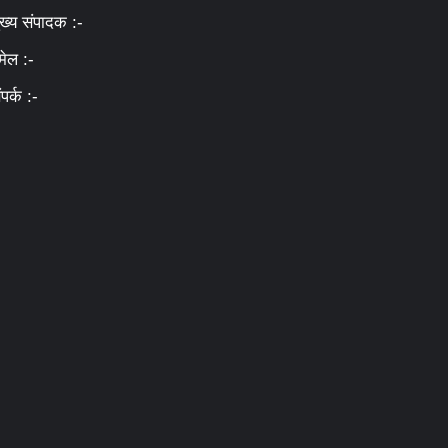
ुख्य संपादक :-
मेल :-
ंपर्क :-