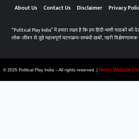
About Us
Contact Us
Disclaimer
Privacy Poli
“Political Play India” में हमारा लक्ष्य है कि हम हिंदी-भाषी पाठकों 
लोक-जीवन से जुड़े महत्वपूर्ण घटनाक्रम-सम्बंधी खबरें, गहरी विश्लेषणात्मक र
News Website De
© 2025 Political Play India – All rights reserved. |
Most Viewed
Top 10+ Trang Cá Độ Bóng Đá Uy Tín, Hợp Pháp Tại Việt 
muhriz
August 6, 2026
Top 10+ Trang Cá Độ Bóng Đá Uy Tín, Hợp Pháp Tại Việt Nam 2026 BẢ
thiệu là screenshot trang chủ thật. Danh sách bao gồm: Jin88 – Jin