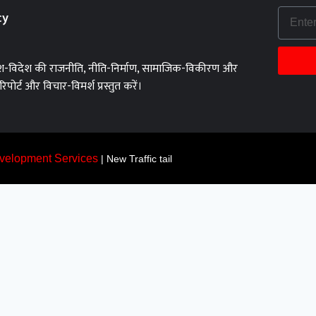
cy
को देश-विदेश की राजनीति, नीति-निर्माण, सामाजिक-विकीरण और
िपोर्ट और विचार-विमर्श प्रस्तुत करें।
velopment Services
| New Traffic tail
Nam 2026
NG XẾP HẠNG 2026 cập nhật các trang cá độ bóng đá đang được ưu tiên
88 – Nhà