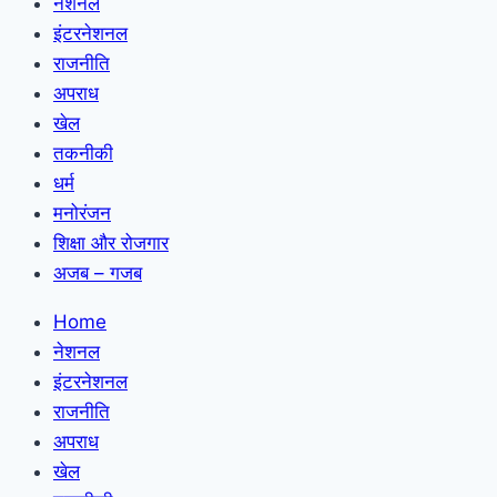
नेशनल
इंटरनेशनल
राजनीति
अपराध
खेल
तकनीकी
धर्म
मनोरंजन
शिक्षा और रोजगार
अजब – गजब
Home
नेशनल
इंटरनेशनल
राजनीति
अपराध
खेल