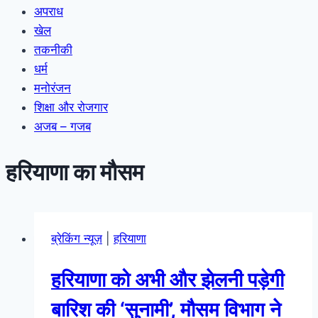
अपराध
खेल
तकनीकी
धर्म
मनोरंजन
शिक्षा और रोजगार
अजब – गजब
हरियाणा का मौसम
ब्रेकिंग न्यूज़
|
हरियाणा
हरियाणा को अभी और झेलनी पड़ेगी
बारिश की ‘सुनामी’, मौसम विभाग ने