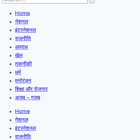
Home
नेशनल
इंटरनेशनल
राजनीति
अपराध
खेल
तकनीकी
धर्म
मनोरंजन
शिक्षा और रोजगार
अजब – गजब
Home
नेशनल
इंटरनेशनल
राजनीति