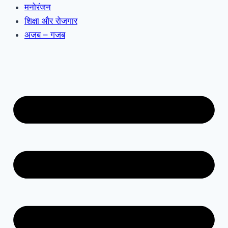
मनोरंजन
शिक्षा और रोजगार
अजब – गजब