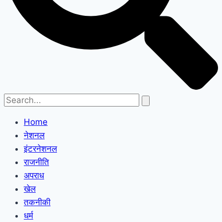
Home
नेशनल
इंटरनेशनल
राजनीति
अपराध
खेल
तकनीकी
धर्म