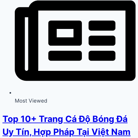
Most Viewed
Top 10+ Trang Cá Độ Bóng Đá
Uy Tín, Hợp Pháp Tại Việt Nam