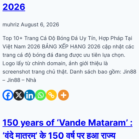
2026
muhriz
August 6, 2026
Top 10+ Trang Cá Độ Bóng Đá Uy Tín, Hợp Pháp Tại
Việt Nam 2026 BẢNG XẾP HẠNG 2026 cập nhật các
trang cá độ bóng đá đang được ưu tiên lựa chọn.
Logo lấy từ chính domain, ảnh giới thiệu là
screenshot trang chủ thật. Danh sách bao gồm: Jin88
– Jin88 – Nhà
150 years of ‘Vande Mataram’ :
‘वंदे मातरम्’ के 150 वर्ष पर हुआ राज्य