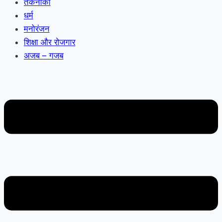
तकनीकी
धर्म
मनोरंजन
शिक्षा और रोजगार
अजब – गजब