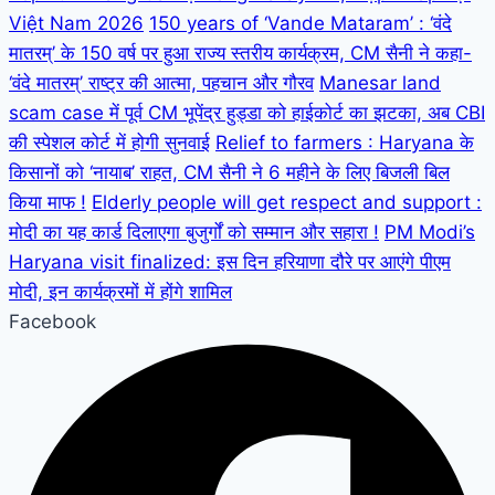
Việt Nam 2026
150 years of ‘Vande Mataram’ : ‘वंदे
मातरम्’ के 150 वर्ष पर हुआ राज्य स्तरीय कार्यक्रम, CM सैनी ने कहा-
‘वंदे मातरम्’ राष्ट्र की आत्मा, पहचान और गौरव
Manesar land
scam case में पूर्व CM भूपेंद्र हुड्डा को हाईकोर्ट का झटका, अब CBI
की स्पेशल कोर्ट में होगी सुनवाई
Relief to farmers : Haryana के
किसानों को ‘नायाब’ राहत, CM सैनी ने 6 महीने के लिए बिजली बिल
किया माफ !
Elderly people will get respect and support :
मोदी का यह कार्ड दिलाएगा बुजुर्गों को सम्मान और सहारा !
PM Modi’s
Haryana visit finalized: इस दिन हरियाणा दौरे पर आएंगे पीएम
मोदी, इन कार्यक्रमों में होंगे शामिल
Facebook