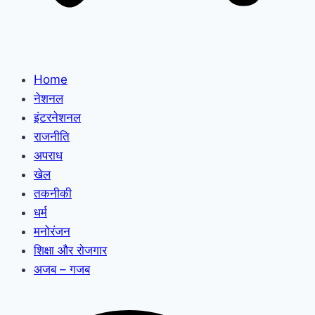
Home
नेशनल
इंटरनेशनल
राजनीति
अपराध
खेल
तकनीकी
धर्म
मनोरंजन
शिक्षा और रोजगार
अजब – गजब