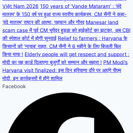
Việt Nam 2026
150 years of ‘Vande Mataram’ : ‘वंदे
मातरम्’ के 150 वर्ष पर हुआ राज्य स्तरीय कार्यक्रम, CM सैनी ने कहा-
‘वंदे मातरम्’ राष्ट्र की आत्मा, पहचान और गौरव
Manesar land
scam case में पूर्व CM भूपेंद्र हुड्डा को हाईकोर्ट का झटका, अब CBI
की स्पेशल कोर्ट में होगी सुनवाई
Relief to farmers : Haryana के
किसानों को ‘नायाब’ राहत, CM सैनी ने 6 महीने के लिए बिजली बिल
किया माफ !
Elderly people will get respect and support :
मोदी का यह कार्ड दिलाएगा बुजुर्गों को सम्मान और सहारा !
PM Modi’s
Haryana visit finalized: इस दिन हरियाणा दौरे पर आएंगे पीएम
मोदी, इन कार्यक्रमों में होंगे शामिल
Facebook