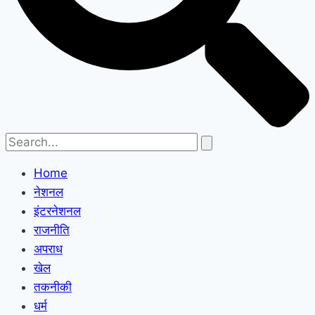
Home
नेशनल
इंटरनेशनल
राजनीति
अपराध
खेल
तकनीकी
धर्म