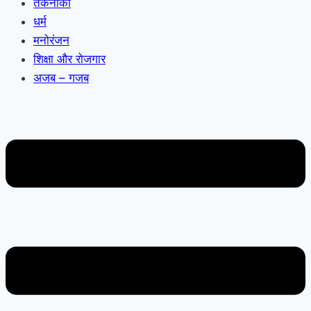
तकनीकी
धर्म
मनोरंजन
शिक्षा और रोजगार
अजब – गजब