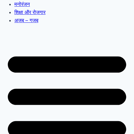
मनोरंजन
शिक्षा और रोजगार
अजब – गजब