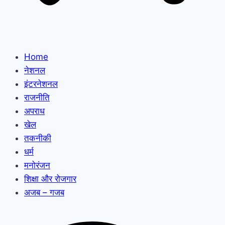
Home
नेशनल
इंटरनेशनल
राजनीति
अपराध
खेल
तकनीकी
धर्म
मनोरंजन
शिक्षा और रोजगार
अजब – गजब