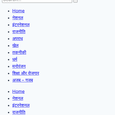
Home
नेशनल
इंटरनेशनल
राजनीति
अपराध
खेल
तकनीकी
धर्म
मनोरंजन
शिक्षा और रोजगार
अजब – गजब
Home
नेशनल
इंटरनेशनल
राजनीति