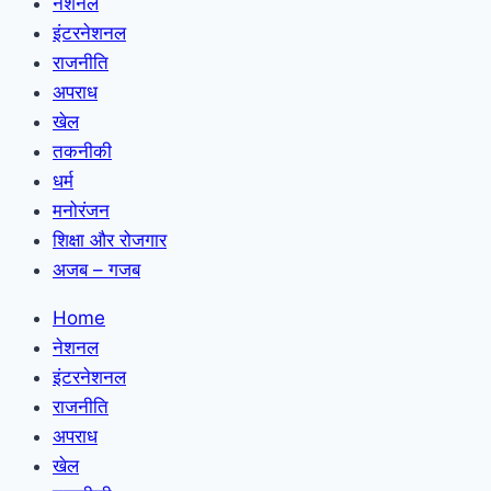
नेशनल
इंटरनेशनल
राजनीति
अपराध
खेल
तकनीकी
धर्म
मनोरंजन
शिक्षा और रोजगार
अजब – गजब
Home
नेशनल
इंटरनेशनल
राजनीति
अपराध
खेल