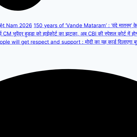
iệt Nam 2026
150 years of ‘Vande Mataram’ : ‘वंदे मातरम्’ के 150
M भूपेंद्र हुड्डा को हाईकोर्ट का झटका, अब CBI की स्पेशल कोर्ट में हो
ple will get respect and support : मोदी का यह कार्ड दिलाएगा बुजुर