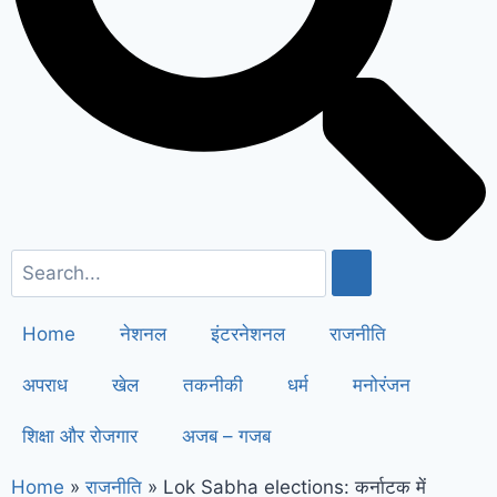
सैनी ने 6 महीने के लिए बिजली बिल किया माफ
!
Elderly people will get respect
and support : मोदी का यह कार्ड दिलाएगा
बुजुर्गों को सम्मान और सहारा !
PM Modi’s
Haryana visit finalized: इस दिन
हरियाणा दौरे पर आएंगे पीएम मोदी, इन
कार्यक्रमों में होंगे शामिल
Home
नेशनल
इंटरनेशनल
राजनीति
अपराध
खेल
तकनीकी
धर्म
मनोरंजन
शिक्षा और रोजगार
अजब – गजब
Home
»
राजनीति
»
Lok Sabha elections: कर्नाटक में