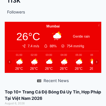
113K
Followers
Mumbai
26°C
Gentle rain
7.4 m/s
88%
754
mmHg
01:00
02:00
03:00
04:00
05:00
06:00
‹
›
26°C
26°C
26°C
26°C
26°C
26°C
Recent News
Top 10+ Trang Cá Độ Bóng Đá Uy Tín, Hợp Pháp
Tại Việt Nam 2026
August 6, 2026