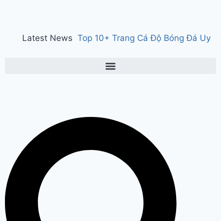
Latest News
Top 10+ Trang Cá Độ Bóng Đá Uy
Tín, Hợp Pháp Tại Việt Nam 2026
150 years of ‘Vande Mataram’ : ‘वंदे
मातरम्’ के 150 वर्ष पर हुआ राज्य स्तरीय
कार्यक्रम, CM सैनी ने कहा- ‘वंदे मातरम्’
राष्ट्र की आत्मा, पहचान और गौरव
Manesar
land scam case में पूर्व CM भूपेंद्र हुड्डा
को हाईकोर्ट का झटका, अब CBI की स्पेशल
कोर्ट में होगी सुनवाई
Relief to farmers :
Haryana के किसानों को ‘नायाब’ राहत, CM