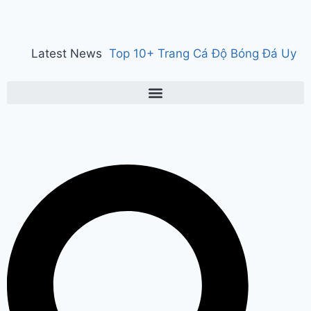
Latest News
Top 10+ Trang Cá Độ Bóng Đá Uy
Tín, Hợp Pháp Tại Việt Nam 2026
150 years of ‘Vande Mataram’ : ‘वंदे
मातरम्’ के 150 वर्ष पर हुआ राज्य स्तरीय
कार्यक्रम, CM सैनी ने कहा- ‘वंदे मातरम्’
राष्ट्र की आत्मा, पहचान और गौरव
Manesar
land scam case में पूर्व CM भूपेंद्र हुड्डा
को हाईकोर्ट का झटका, अब CBI की स्पेशल
कोर्ट में होगी सुनवाई
Relief to farmers :
Haryana के किसानों को ‘नायाब’ राहत, CM