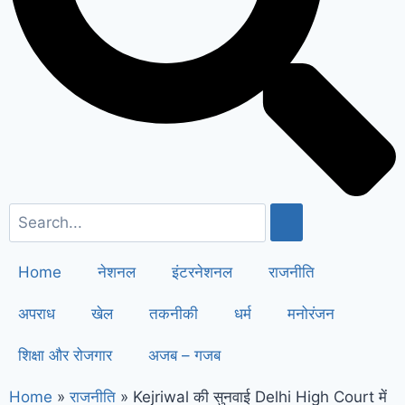
सैनी ने 6 महीने के लिए बिजली बिल किया माफ
!
Elderly people will get respect
and support : मोदी का यह कार्ड दिलाएगा
बुजुर्गों को सम्मान और सहारा !
PM Modi’s
Haryana visit finalized: इस दिन
हरियाणा दौरे पर आएंगे पीएम मोदी, इन
कार्यक्रमों में होंगे शामिल
Home
नेशनल
इंटरनेशनल
राजनीति
अपराध
खेल
तकनीकी
धर्म
मनोरंजन
शिक्षा और रोजगार
अजब – गजब
Home
»
राजनीति
»
Kejriwal की सुनवाई Delhi High Court में