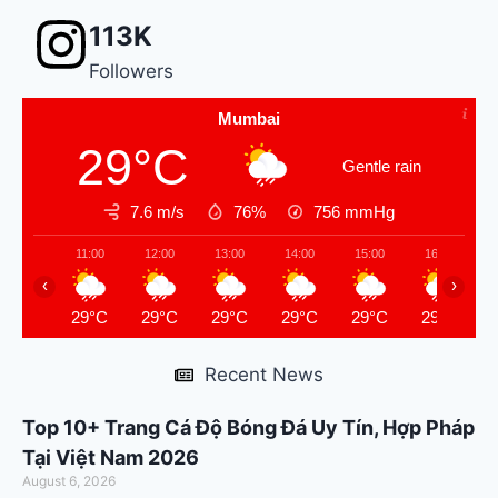
113K
Followers
Mumbai
29°C
Gentle rain
7.6 m/s
76%
756
mmHg
11:00
12:00
13:00
14:00
15:00
16:00
‹
›
29°C
29°C
29°C
29°C
29°C
29°C
Recent News
Top 10+ Trang Cá Độ Bóng Đá Uy Tín, Hợp Pháp
Tại Việt Nam 2026
August 6, 2026