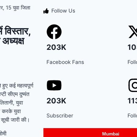
र, 15 युवा जिला
Manesar land scam
Follow Us
case में पूर्व CM भूपेंद्र
 विस्तार,
हुड्डा को हाईकोर्ट का
अध्यक्ष
झटका, अब CBI की स्पेशल
203K
10
कोर्ट में होगी सुनवाई
Relief
Facebook Fans
Fol
to farmers : Haryana
के किसानों को ‘नायाब’
हुए कई महत्वपूर्ण
डिप्टी सीएम दुष्यंत
राहत, CM सैनी ने 6 महीने
203K
11
 लितानी
,
युवा
के लिए बिजली बिल किया
श करके युवा
Subscriber
Fol
माफ !
Elderly people
की सूची जारी की।
will get respect and
 ओमी
Mumbai