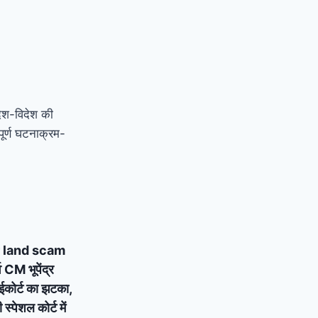
देश-विदेश की
ूर्ण घटनाक्रम-
 land scam
्व CM भूपेंद्र
ाईकोर्ट का झटका,
्पेशल कोर्ट में