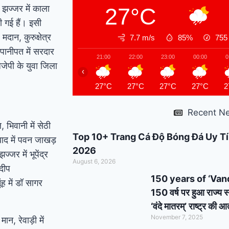
,
झज्जर में काला
27°C
support : मोदी का यह
ी गई हैं। इसी
कार्ड दिलाएगा बुजुर्गों को
प मदान
,
कुरुक्षेत्र
7.7 m/s
85%
75
पानीपत में सरदार
सम्मान और सहारा !
PM
21:00
22:00
23:00
00:00
0
जेपी के युवा जिला
‹
Modi’s Haryana visit
27°C
27°C
27°C
27°C
2
finalized: इस दिन
Recent N
हरियाणा दौरे पर आएंगे पीएम
ल
,
भिवानी में सेठी
मोदी, इन कार्यक्रमों में होंगे
Top 10+ Trang Cá Độ Bóng Đá Uy Tí
ाद में पवन जाखड़
2026
झज्जर में भूपेंद्र
शामिल
August 6, 2026
दीप
150 years of ‘Vande 
ंह में डॉ सागर
150 वर्ष पर हुआ राज्य स
‘वंदे मातरम्’ राष्ट्र की
November 7, 2025
 मान
,
रेवाड़ी में