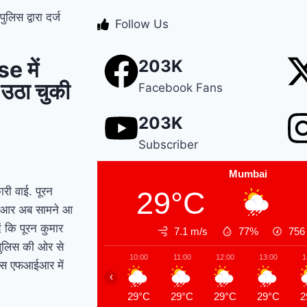
स द्वारा दर्ज
Manesar land scam
Follow Us
case में पूर्व CM भूपेंद्र
 में
203K
हुड्डा को हाईकोर्ट का
ी उठा चुकी
Facebook Fans
झटका, अब CBI की स्पेशल
203K
कोर्ट में होगी सुनवाई
Relief
Subscriber
to farmers : Haryana
Mumbai
के किसानों को ‘नायाब’
री वाई. पूरन
29°C
फआईआर अब सामने आ
राहत, CM सैनी ने 6 महीने
ं कि पूरन कुमार
7.1 m/s
77%
75
के लिए बिजली बिल किया
पुलिस की ओर से
10:00
11:00
12:00
13:00
1
इस एफआईआर में
माफ !
Elderly people
‹
will get respect and
29°C
29°C
29°C
29°C
2