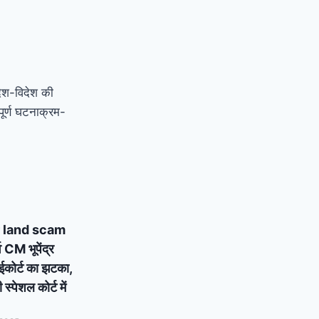
देश-विदेश की
ूर्ण घटनाक्रम-
 land scam
्व CM भूपेंद्र
ाईकोर्ट का झटका,
्पेशल कोर्ट में