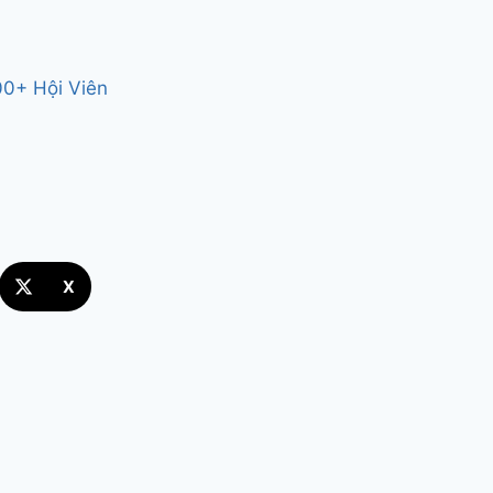
00+ Hội Viên
X