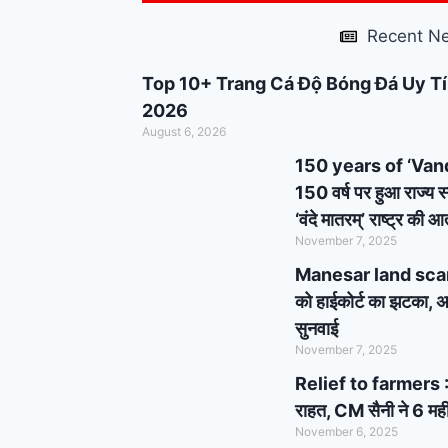
support : मोदी का यह
Recent N
कार्ड दिलाएगा बुजुर्गों को
Top 10+ Trang Cá Độ Bóng Đá Uy Tí
सम्मान और सहारा !
PM
2026
August 6, 2026
Modi’s Haryana visit
150 years of ‘Vande 
finalized: इस दिन
150 वर्ष पर हुआ राज्य स
‘वंदे मातरम्’ राष्ट्र की
हरियाणा दौरे पर आएंगे पीएम
November 7, 2025
मोदी, इन कार्यक्रमों में होंगे
Manesar land scam cas
को हाईकोर्ट का झटका, अब
शामिल
सुनवाई
November 7, 2025
Relief to farmers : 
राहत, CM सैनी ने 6 मही
November 6, 2025