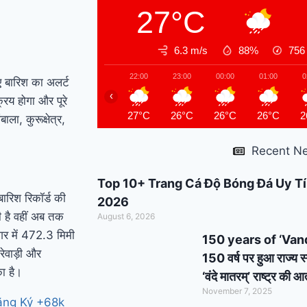
27°C
support : मोदी का यह
कार्ड दिलाएगा बुजुर्गों को
6.3 m/s
88%
75
सम्मान और सहारा !
PM
22:00
23:00
00:00
01:00
0
 बारिश का अलर्ट
‹
Modi’s Haryana visit
िय होगा और पूरे
27°C
26°C
26°C
26°C
2
ला, कुरूक्षेत्र,
finalized: इस दिन
Recent N
हरियाणा दौरे पर आएंगे पीएम
मोदी, इन कार्यक्रमों में होंगे
Top 10+ Trang Cá Độ Bóng Đá Uy Tí
ारिश रिकॉर्ड की
2026
शामिल
 है वहीं अब तक
August 6, 2026
गर में 472.3 मिमी
150 years of ‘Vande 
रेवाड़ी और
150 वर्ष पर हुआ राज्य स
का है।
‘वंदे मातरम्’ राष्ट्र की
November 7, 2025
ăng Ký +68k