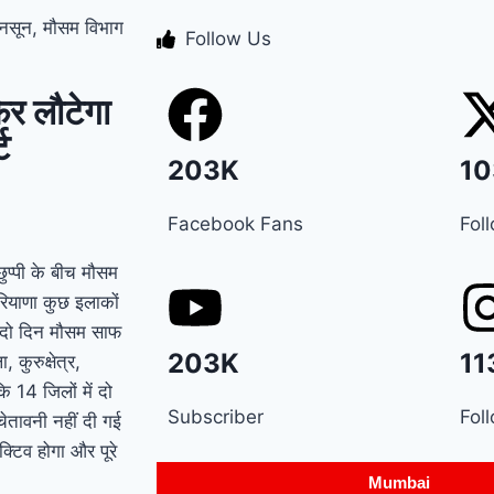
नसून, मौसम विभाग
Manesar land scam
Follow Us
case में पूर्व CM भूपेंद्र
र लौटेगा
हुड्डा को हाईकोर्ट का
ट
झटका, अब CBI की स्पेशल
203K
10
कोर्ट में होगी सुनवाई
Relief
Facebook Fans
Fol
to farmers : Haryana
ुप्पी के बीच मौसम
के किसानों को ‘नायाब’
रियाणा कुछ इलाकों
र दो दिन मौसम साफ
राहत, CM सैनी ने 6 महीने
203K
11
कुरुक्षेत्र,
के लिए बिजली बिल किया
 14 जिलों में दो
Subscriber
Fol
ेतावनी नहीं दी गई
माफ !
Elderly people
्टिव होगा और पूरे
will get respect and
Mumbai