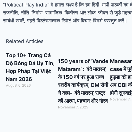
“Political Play India” में हमारा लक्ष्य है कि हम हिंदी-भाषी पाठकों को 
राजनीति, नीति-निर्माण, सामाजिक-विकीरण और लोक-जीवन से जुड़े महत्वप
सम्बंधी खबरें, गहरी विश्लेषणात्मक रिपोर्ट और विचार-विमर्श प्रस्तुत करें।
Related Articles
Top 10+ Trang Cá
150 years of ‘Vande
Manesar
Độ Bóng Đá Uy Tín,
Mataram’ : ‘वंदे मातरम्’
case में पूर
Hợp Pháp Tại Việt
के 150 वर्ष पर हुआ राज्य
हुड्डा को ह
Nam 2026
स्तरीय कार्यक्रम, CM सैनी
अब CBI की स
August 6, 2026
ने कहा- ‘वंदे मातरम्’ राष्ट्र
होगी सुनवाई
November 7,
की आत्मा, पहचान और गौरव
November 7, 2025