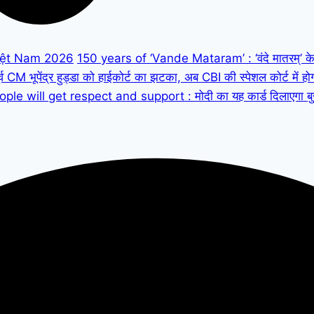
iệt Nam 2026
150 years of ‘Vande Mataram’ : ‘वंदे मातरम्’ के 150
M भूपेंद्र हुड्डा को हाईकोर्ट का झटका, अब CBI की स्पेशल कोर्ट में हो
ple will get respect and support : मोदी का यह कार्ड दिलाएगा बुजुर