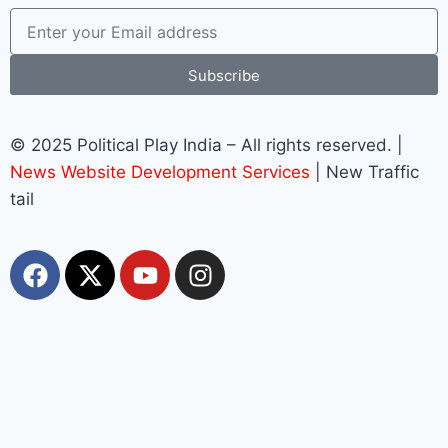
Subscribe
© 2025 Political Play India – All rights reserved. |
News Website Development Services
| New Traffic
tail
Most Viewed
Top 10+ Trang Cá Độ Bóng Đá Uy Tín, Hợp Pháp
Tại Việt Nam 2026
muhriz
August 6, 2026