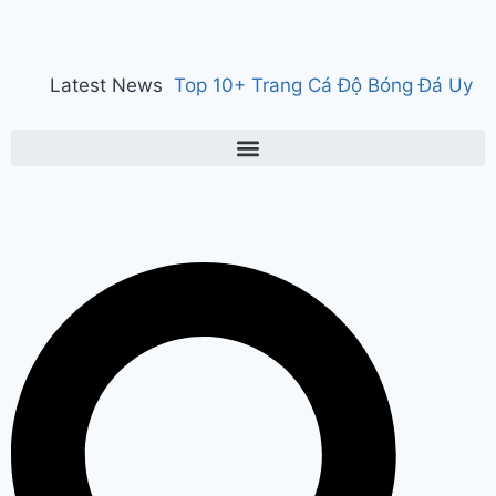
Latest News
Top 10+ Trang Cá Độ Bóng Đá Uy
Tín, Hợp Pháp Tại Việt Nam 2026
150 years of ‘Vande Mataram’ : ‘वंदे
मातरम्’ के 150 वर्ष पर हुआ राज्य स्तरीय
कार्यक्रम, CM सैनी ने कहा- ‘वंदे मातरम्’
राष्ट्र की आत्मा, पहचान और गौरव
Manesar
land scam case में पूर्व CM भूपेंद्र हुड्डा
को हाईकोर्ट का झटका, अब CBI की स्पेशल
कोर्ट में होगी सुनवाई
Relief to farmers :
Haryana के किसानों को ‘नायाब’ राहत, CM