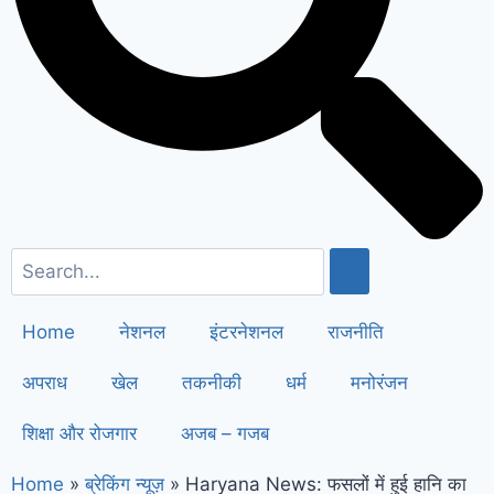
सैनी ने 6 महीने के लिए बिजली बिल किया माफ
!
Elderly people will get respect
and support : मोदी का यह कार्ड दिलाएगा
बुजुर्गों को सम्मान और सहारा !
PM Modi’s
Haryana visit finalized: इस दिन
हरियाणा दौरे पर आएंगे पीएम मोदी, इन
कार्यक्रमों में होंगे शामिल
Home
नेशनल
इंटरनेशनल
राजनीति
अपराध
खेल
तकनीकी
धर्म
मनोरंजन
शिक्षा और रोजगार
अजब – गजब
Home
»
ब्रेकिंग न्यूज़
»
Haryana News: फसलों में हुई हानि का