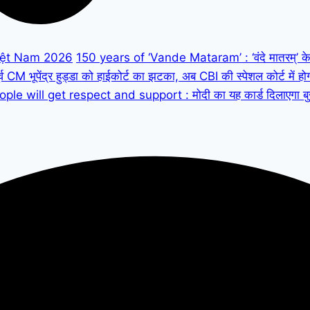
iệt Nam 2026
150 years of ‘Vande Mataram’ : ‘वंदे मातरम्’ के 150
M भूपेंद्र हुड्डा को हाईकोर्ट का झटका, अब CBI की स्पेशल कोर्ट में हो
ple will get respect and support : मोदी का यह कार्ड दिलाएगा बुजुर