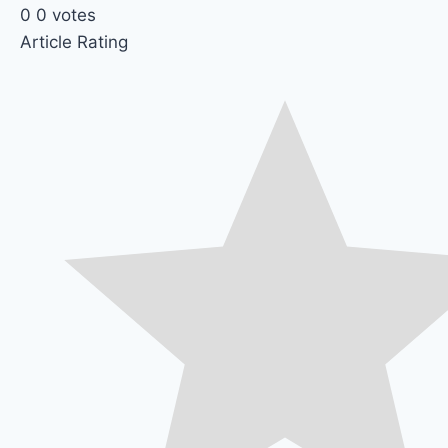
0
0
votes
Article Rating