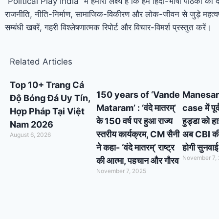
“Political Play India” में हमारा लक्ष्य है कि हम हिंदी-भाषी पाठकों को 
राजनीति, नीति-निर्माण, सामाजिक-विकीरण और लोक-जीवन से जुड़े महत्वप
सम्बंधी खबरें, गहरी विश्लेषणात्मक रिपोर्ट और विचार-विमर्श प्रस्तुत करें।
Related Articles
Top 10+ Trang Cá
150 years of ‘Vande
Manesar
Độ Bóng Đá Uy Tín,
Mataram’ : ‘वंदे मातरम्’
case में पूर
Hợp Pháp Tại Việt
के 150 वर्ष पर हुआ राज्य
हुड्डा को ह
Nam 2026
स्तरीय कार्यक्रम, CM सैनी
अब CBI की स
August 6, 2026
ने कहा- ‘वंदे मातरम्’ राष्ट्र
होगी सुनवाई
November 7,
की आत्मा, पहचान और गौरव
November 7, 2025