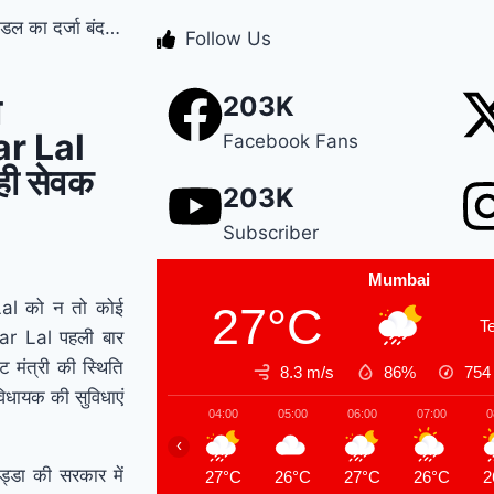
मंडल का दर्जा बंद…
Manesar land scam
Follow Us
case में पूर्व CM भूपेंद्र
ा
203K
हुड्डा को हाईकोर्ट का
ar Lal
Facebook Fans
झटका, अब CBI की स्पेशल
ही सेवक
203K
कोर्ट में होगी सुनवाई
Relief
Subscriber
to farmers : Haryana
Mumbai
के किसानों को ‘नायाब’
Lal को न तो कोई
27°C
T
ar Lal पहली बार
राहत, CM सैनी ने 6 महीने
ेट मंत्री की स्थिति
8.3 m/s
86%
75
के लिए बिजली बिल किया
 विधायक की सुविधाएं
04:00
05:00
06:00
07:00
0
माफ !
Elderly people
‹
will get respect and
 हुड्डा की सरकार में
27°C
26°C
27°C
26°C
2