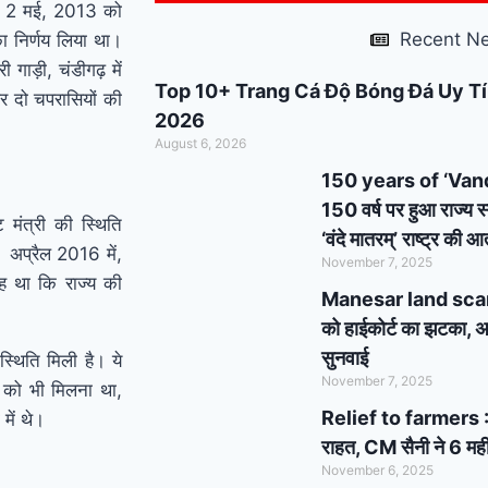
 ने 2 मई, 2013 को
support : मोदी का यह
Recent N
 का निर्णय लिया था।
कार्ड दिलाएगा बुजुर्गों को
 गाड़ी, चंडीगढ़ में
Top 10+ Trang Cá Độ Bóng Đá Uy Tí
 दो चपरासियों की
सम्मान और सहारा !
PM
2026
August 6, 2026
Modi’s Haryana visit
150 years of ‘Vande 
finalized: इस दिन
150 वर्ष पर हुआ राज्य स
ट मंत्री की स्थिति
‘वंदे मातरम्’ राष्ट्र की
हरियाणा दौरे पर आएंगे पीएम
 अप्रैल 2016 में,
November 7, 2025
ह था कि राज्य की
मोदी, इन कार्यक्रमों में होंगे
Manesar land scam cas
को हाईकोर्ट का झटका, अब
शामिल
सुनवाई
स्थिति मिली है। ये
November 7, 2025
ाला को भी मिलना था,
Relief to farmers : 
में थे।
राहत, CM सैनी ने 6 मही
November 6, 2025