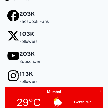
203K
Facebook Fans
103K
Followers
203K
Subscriber
113K
Followers
Mumbai
29°C
Gentle rain