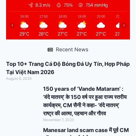
8.3 m/s
75%
754
mmHg
16:00
17:00
18:00
19:00
20:00
21:00
‹
›
29°C
28°C
27°C
27°C
27°C
27°C
Recent News
Top 10+ Trang Cá Độ Bóng Đá Uy Tín, Hợp Pháp
Tại Việt Nam 2026
August 6, 2026
150 years of ‘Vande Mataram’ :
‘वंदे मातरम्’ के 150 वर्ष पर हुआ राज्य स्तरीय
कार्यक्रम, CM सैनी ने कहा- ‘वंदे मातरम्’
राष्ट्र की आत्मा, पहचान और गौरव
November 7, 2025
Manesar land scam case में पूर्व CM