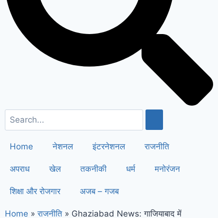
सैनी ने 6 महीने के लिए बिजली बिल किया माफ
!
Elderly people will get respect
and support : मोदी का यह कार्ड दिलाएगा
बुजुर्गों को सम्मान और सहारा !
PM Modi’s
Haryana visit finalized: इस दिन
हरियाणा दौरे पर आएंगे पीएम मोदी, इन
कार्यक्रमों में होंगे शामिल
Home
नेशनल
इंटरनेशनल
राजनीति
अपराध
खेल
तकनीकी
धर्म
मनोरंजन
शिक्षा और रोजगार
अजब – गजब
Home
»
राजनीति
»
Ghaziabad News: गाजियाबाद में