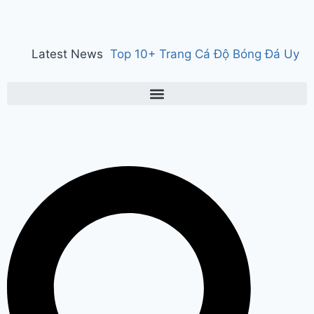
Latest News
Top 10+ Trang Cá Độ Bóng Đá Uy
Tín, Hợp Pháp Tại Việt Nam 2026
150 years of ‘Vande Mataram’ : ‘वंदे
मातरम्’ के 150 वर्ष पर हुआ राज्य स्तरीय
कार्यक्रम, CM सैनी ने कहा- ‘वंदे मातरम्’
राष्ट्र की आत्मा, पहचान और गौरव
Manesar
land scam case में पूर्व CM भूपेंद्र हुड्डा
को हाईकोर्ट का झटका, अब CBI की स्पेशल
कोर्ट में होगी सुनवाई
Relief to farmers :
Haryana के किसानों को ‘नायाब’ राहत, CM