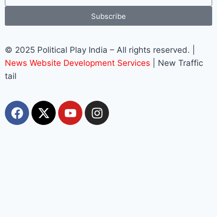
Subscribe
© 2025 Political Play India – All rights reserved. |
News Website Development Services
| New Traffic
tail
Most Viewed
Top 10+ Trang Cá Độ Bóng Đá Uy Tín, Hợp Pháp
Tại Việt Nam 2026
muhriz
August 6, 2026
Top 10+ Trang Cá Độ Bóng Đá Uy Tín, Hợp Pháp Tại Việt Nam
2026 BẢNG XẾP HẠNG 2026 cập nhật các trang cá độ bóng đá