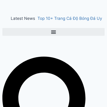
Latest News
Top 10+ Trang Cá Độ Bóng Đá Uy
Tín, Hợp Pháp Tại Việt Nam 2026
150 years of ‘Vande Mataram’ : ‘वंदे
मातरम्’ के 150 वर्ष पर हुआ राज्य स्तरीय
कार्यक्रम, CM सैनी ने कहा- ‘वंदे मातरम्’
राष्ट्र की आत्मा, पहचान और गौरव
Manesar
land scam case में पूर्व CM भूपेंद्र हुड्डा
को हाईकोर्ट का झटका, अब CBI की स्पेशल
कोर्ट में होगी सुनवाई
Relief to farmers :
Haryana के किसानों को ‘नायाब’ राहत, CM