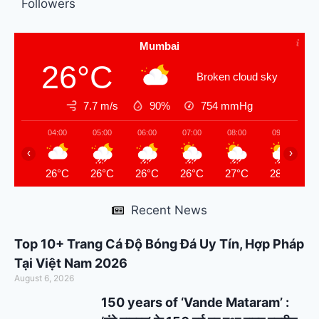
Followers
Mumbai
26°C
Broken cloud sky
7.7 m/s
90%
754
mmHg
04:00
05:00
06:00
07:00
08:00
09:00
‹
›
26°C
26°C
26°C
26°C
27°C
28°C
Recent News
Top 10+ Trang Cá Độ Bóng Đá Uy Tín, Hợp Pháp
Tại Việt Nam 2026
August 6, 2026
150 years of ‘Vande Mataram’ :