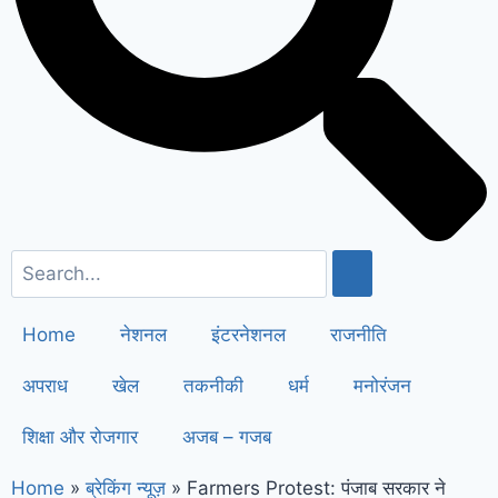
सैनी ने 6 महीने के लिए बिजली बिल किया माफ
!
Elderly people will get respect
and support : मोदी का यह कार्ड दिलाएगा
बुजुर्गों को सम्मान और सहारा !
PM Modi’s
Haryana visit finalized: इस दिन
हरियाणा दौरे पर आएंगे पीएम मोदी, इन
कार्यक्रमों में होंगे शामिल
Home
नेशनल
इंटरनेशनल
राजनीति
अपराध
खेल
तकनीकी
धर्म
मनोरंजन
शिक्षा और रोजगार
अजब – गजब
Home
»
ब्रेकिंग न्यूज़
»
Farmers Protest: पंजाब सरकार ने