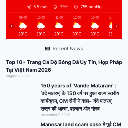
6.5 m/s
79%
755
mmHg
09:00
10:00
11:00
12:00
13:00
14:00
‹
›
28°C
29°C
29°C
30°C
30°C
29°C
Recent News
Top 10+ Trang Cá Độ Bóng Đá Uy Tín, Hợp Pháp
Tại Việt Nam 2026
August 6, 2026
150 years of ‘Vande Mataram’ :
‘वंदे मातरम्’ के 150 वर्ष पर हुआ राज्य स्तरीय
कार्यक्रम, CM सैनी ने कहा- ‘वंदे मातरम्’
राष्ट्र की आत्मा, पहचान और गौरव
November 7, 2025
Manesar land scam case में पूर्व CM