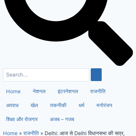
सैनी ने 6 महीने के लिए बिजली बिल किया माफ
!
Elderly people will get respect
and support : मोदी का यह कार्ड दिलाएगा
बुजुर्गों को सम्मान और सहारा !
PM Modi’s
Haryana visit finalized: इस दिन
हरियाणा दौरे पर आएंगे पीएम मोदी, इन
कार्यक्रमों में होंगे शामिल
Home
नेशनल
इंटरनेशनल
राजनीति
अपराध
खेल
तकनीकी
धर्म
मनोरंजन
शिक्षा और रोजगार
अजब – गजब
Home
»
राजनीति
»
Delhi: आज से Delhi विधानसभा की सत्र,