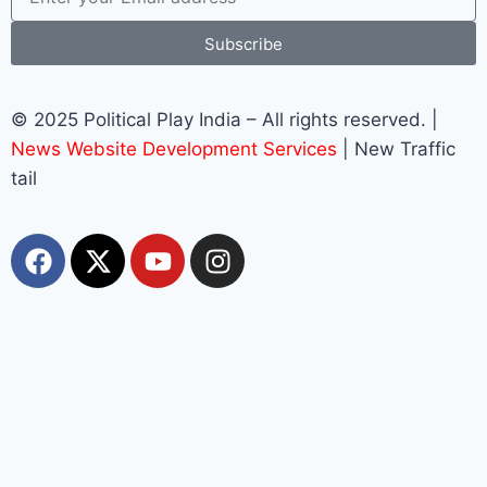
Subscribe
© 2025 Political Play India – All rights reserved. |
News Website Development Services
| New Traffic
tail
Most Viewed
Top 10+ Trang Cá Độ Bóng Đá Uy Tín, Hợp Pháp
Tại Việt Nam 2026
muhriz
August 6, 2026
Top 10+ Trang Cá Độ Bóng Đá Uy Tín, Hợp Pháp Tại Việt Nam
2026 BẢNG XẾP HẠNG 2026 cập nhật các trang cá độ bóng đá