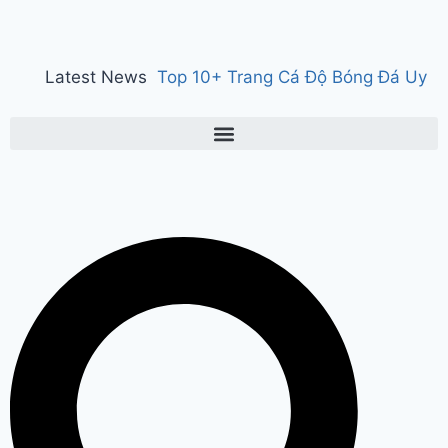
Latest News
Top 10+ Trang Cá Độ Bóng Đá Uy
Tín, Hợp Pháp Tại Việt Nam 2026
150 years of ‘Vande Mataram’ : ‘वंदे
मातरम्’ के 150 वर्ष पर हुआ राज्य स्तरीय
कार्यक्रम, CM सैनी ने कहा- ‘वंदे मातरम्’
राष्ट्र की आत्मा, पहचान और गौरव
Manesar
land scam case में पूर्व CM भूपेंद्र हुड्डा
को हाईकोर्ट का झटका, अब CBI की स्पेशल
कोर्ट में होगी सुनवाई
Relief to farmers :
Haryana के किसानों को ‘नायाब’ राहत, CM