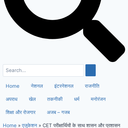
सैनी ने 6 महीने के लिए बिजली बिल किया माफ
!
Elderly people will get respect
and support : मोदी का यह कार्ड दिलाएगा
बुजुर्गों को सम्मान और सहारा !
PM Modi’s
Haryana visit finalized: इस दिन
हरियाणा दौरे पर आएंगे पीएम मोदी, इन
कार्यक्रमों में होंगे शामिल
Home
नेशनल
इंटरनेशनल
राजनीति
अपराध
खेल
तकनीकी
धर्म
मनोरंजन
शिक्षा और रोजगार
अजब – गजब
Home
»
एजुकेशन
»
CET परीक्षार्थियों के साथ शासन और प्रशासन