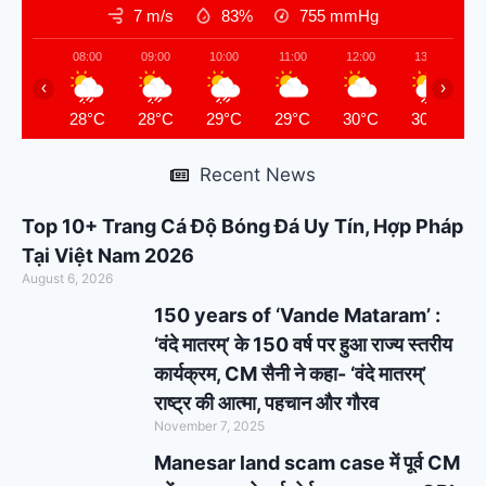
7 m/s
83%
755
mmHg
08:00
09:00
10:00
11:00
12:00
13:00
‹
›
28°C
28°C
29°C
29°C
30°C
30°C
Recent News
Top 10+ Trang Cá Độ Bóng Đá Uy Tín, Hợp Pháp
Tại Việt Nam 2026
August 6, 2026
150 years of ‘Vande Mataram’ :
‘वंदे मातरम्’ के 150 वर्ष पर हुआ राज्य स्तरीय
कार्यक्रम, CM सैनी ने कहा- ‘वंदे मातरम्’
राष्ट्र की आत्मा, पहचान और गौरव
November 7, 2025
Manesar land scam case में पूर्व CM