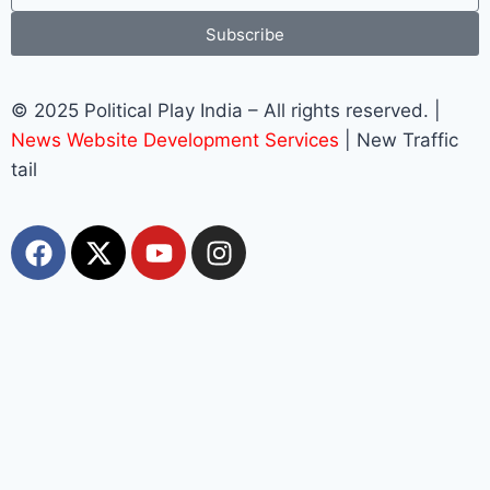
Subscribe
© 2025 Political Play India – All rights reserved. |
News Website Development Services
| New Traffic
tail
Most Viewed
Top 10+ Trang Cá Độ Bóng Đá Uy Tín, Hợp Pháp
Tại Việt Nam 2026
muhriz
August 6, 2026
Top 10+ Trang Cá Độ Bóng Đá Uy Tín, Hợp Pháp Tại Việt Nam
2026 BẢNG XẾP HẠNG 2026 cập nhật các trang cá độ bóng đá