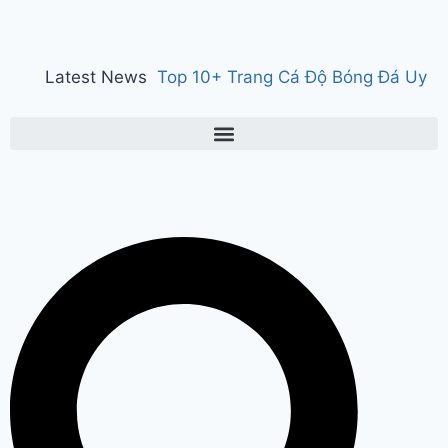
Latest News
Top 10+ Trang Cá Độ Bóng Đá Uy
Tín, Hợp Pháp Tại Việt Nam 2026
150 years of ‘Vande Mataram’ : ‘वंदे
मातरम्’ के 150 वर्ष पर हुआ राज्य स्तरीय
कार्यक्रम, CM सैनी ने कहा- ‘वंदे मातरम्’
राष्ट्र की आत्मा, पहचान और गौरव
Manesar
land scam case में पूर्व CM भूपेंद्र हुड्डा
को हाईकोर्ट का झटका, अब CBI की स्पेशल
कोर्ट में होगी सुनवाई
Relief to farmers :
Haryana के किसानों को ‘नायाब’ राहत, CM