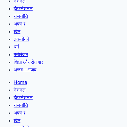
नेशनल
इंटरनेशनल
राजनीति
अपराध
खेल
तकनीकी
धर्म
मनोरंजन
शिक्षा और रोजगार
अजब – गजब
Home
नेशनल
इंटरनेशनल
राजनीति
अपराध
खेल