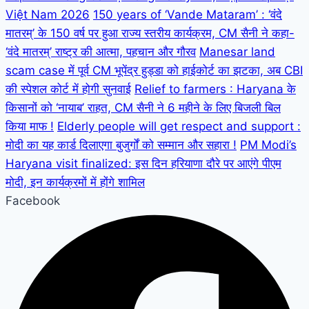
Việt Nam 2026
150 years of ‘Vande Mataram’ : ‘वंदे
मातरम्’ के 150 वर्ष पर हुआ राज्य स्तरीय कार्यक्रम, CM सैनी ने कहा-
‘वंदे मातरम्’ राष्ट्र की आत्मा, पहचान और गौरव
Manesar land
scam case में पूर्व CM भूपेंद्र हुड्डा को हाईकोर्ट का झटका, अब CBI
की स्पेशल कोर्ट में होगी सुनवाई
Relief to farmers : Haryana के
किसानों को ‘नायाब’ राहत, CM सैनी ने 6 महीने के लिए बिजली बिल
किया माफ !
Elderly people will get respect and support :
मोदी का यह कार्ड दिलाएगा बुजुर्गों को सम्मान और सहारा !
PM Modi’s
Haryana visit finalized: इस दिन हरियाणा दौरे पर आएंगे पीएम
मोदी, इन कार्यक्रमों में होंगे शामिल
Facebook