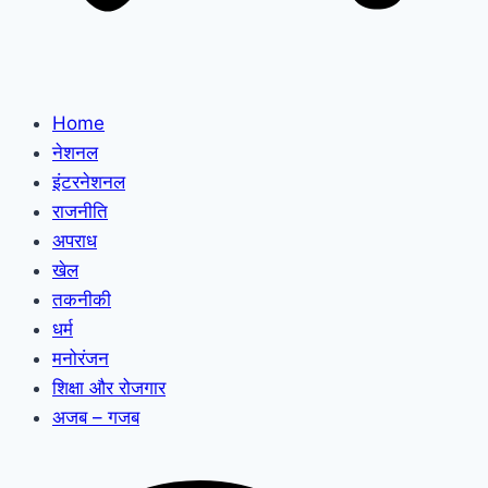
Home
नेशनल
इंटरनेशनल
राजनीति
अपराध
खेल
तकनीकी
धर्म
मनोरंजन
शिक्षा और रोजगार
अजब – गजब