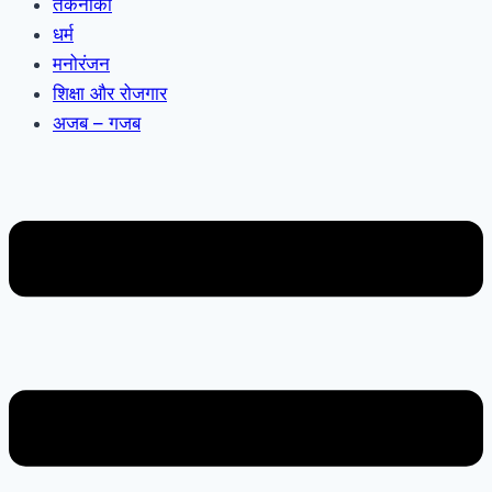
तकनीकी
धर्म
मनोरंजन
शिक्षा और रोजगार
अजब – गजब