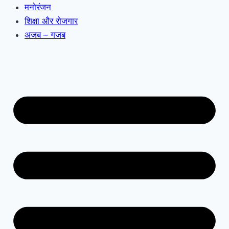
मनोरंजन
शिक्षा और रोजगार
अजब – गजब