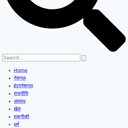
Home
नेशनल
इंटरनेशनल
राजनीति
अपराध
खेल
तकनीकी
धर्म