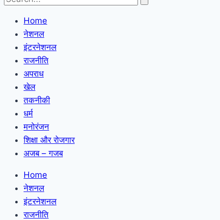
Home
नेशनल
इंटरनेशनल
राजनीति
अपराध
खेल
तकनीकी
धर्म
मनोरंजन
शिक्षा और रोजगार
अजब – गजब
Home
नेशनल
इंटरनेशनल
राजनीति