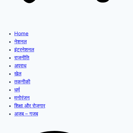
Home
नेशनल
इंटरनेशनल
राजनीति
अपराध
खेल
तकनीकी
धर्म
मनोरंजन
शिक्षा और रोजगार
अजब – गजब