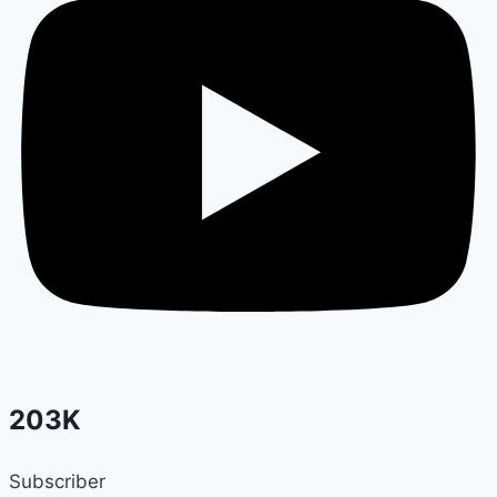
203K
Subscriber