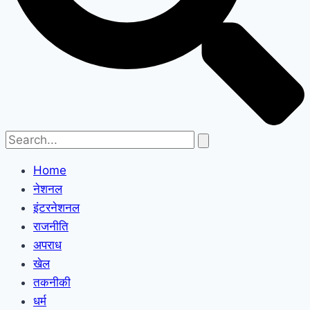
Home
नेशनल
इंटरनेशनल
राजनीति
अपराध
खेल
तकनीकी
धर्म