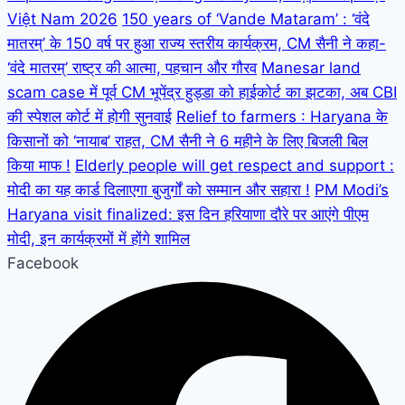
Việt Nam 2026
150 years of ‘Vande Mataram’ : ‘वंदे
मातरम्’ के 150 वर्ष पर हुआ राज्य स्तरीय कार्यक्रम, CM सैनी ने कहा-
‘वंदे मातरम्’ राष्ट्र की आत्मा, पहचान और गौरव
Manesar land
scam case में पूर्व CM भूपेंद्र हुड्डा को हाईकोर्ट का झटका, अब CBI
की स्पेशल कोर्ट में होगी सुनवाई
Relief to farmers : Haryana के
किसानों को ‘नायाब’ राहत, CM सैनी ने 6 महीने के लिए बिजली बिल
किया माफ !
Elderly people will get respect and support :
मोदी का यह कार्ड दिलाएगा बुजुर्गों को सम्मान और सहारा !
PM Modi’s
Haryana visit finalized: इस दिन हरियाणा दौरे पर आएंगे पीएम
मोदी, इन कार्यक्रमों में होंगे शामिल
Facebook