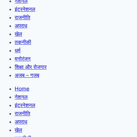
नेशनल
इंटरनेशनल
राजनीति
अपराध
खेल
तकनीकी
धर्म
मनोरंजन
शिक्षा और रोजगार
अजब – गजब
Home
नेशनल
इंटरनेशनल
राजनीति
अपराध
खेल