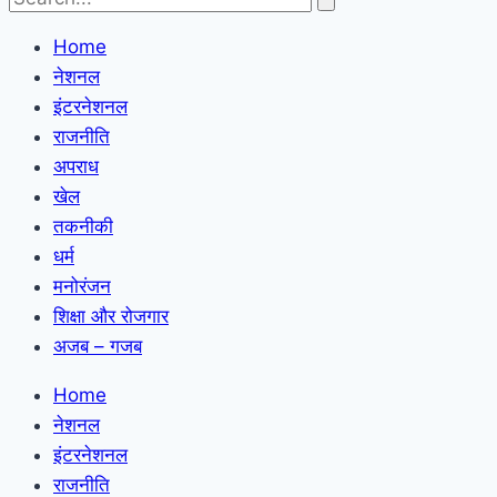
Home
नेशनल
इंटरनेशनल
राजनीति
अपराध
खेल
तकनीकी
धर्म
मनोरंजन
शिक्षा और रोजगार
अजब – गजब
Home
नेशनल
इंटरनेशनल
राजनीति