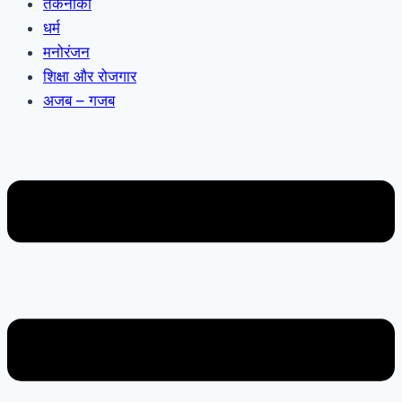
तकनीकी
धर्म
मनोरंजन
शिक्षा और रोजगार
अजब – गजब