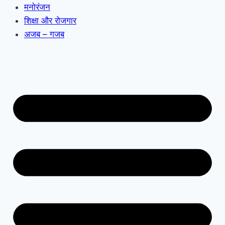
मनोरंजन
शिक्षा और रोजगार
अजब – गजब