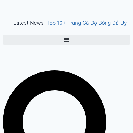
Latest News
Top 10+ Trang Cá Độ Bóng Đá Uy
Tín, Hợp Pháp Tại Việt Nam 2026
150 years of ‘Vande Mataram’ : ‘वंदे
मातरम्’ के 150 वर्ष पर हुआ राज्य स्तरीय
कार्यक्रम, CM सैनी ने कहा- ‘वंदे मातरम्’
राष्ट्र की आत्मा, पहचान और गौरव
Manesar
land scam case में पूर्व CM भूपेंद्र हुड्डा
को हाईकोर्ट का झटका, अब CBI की स्पेशल
कोर्ट में होगी सुनवाई
Relief to farmers :
Haryana के किसानों को ‘नायाब’ राहत, CM