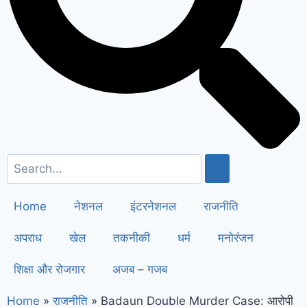
सैनी ने 6 महीने के लिए बिजली बिल किया माफ
!
Elderly people will get respect
and support : मोदी का यह कार्ड दिलाएगा
बुजुर्गों को सम्मान और सहारा !
PM Modi’s
Haryana visit finalized: इस दिन
हरियाणा दौरे पर आएंगे पीएम मोदी, इन
कार्यक्रमों में होंगे शामिल
Home
नेशनल
इंटरनेशनल
राजनीति
अपराध
खेल
तकनीकी
धर्म
मनोरंजन
शिक्षा और रोजगार
अजब – गजब
Home
»
राजनीति
»
Badaun Double Murder Case: आरोपी