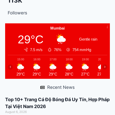
113K
Followers
Mumbai
29°C
Gentle rain
7.5 m/s
76%
754
mmHg
15:00
16:00
17:00
18:00
19:00
20:00
‹
›
29°C
29°C
29°C
28°C
27°C
27°C
Recent News
Top 10+ Trang Cá Độ Bóng Đá Uy Tín, Hợp Pháp
Tại Việt Nam 2026
August 6, 2026