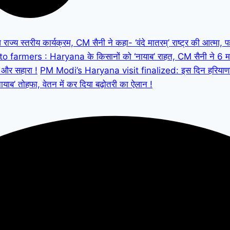
ज्य स्तरीय कार्यक्रम, CM सैनी ने कहा- ‘वंदे मातरम्’ राष्ट्र की आत्मा,
to farmers : Haryana के किसानों को ‘नायाब’ राहत, CM सैनी ने 6 मह
 और सहारा !
PM Modi’s Haryana visit finalized: इस दिन हरियाणा दौरे 
ब’ तोहफा, वेतन में कर दिया बढ़ोतरी का ऐलान !