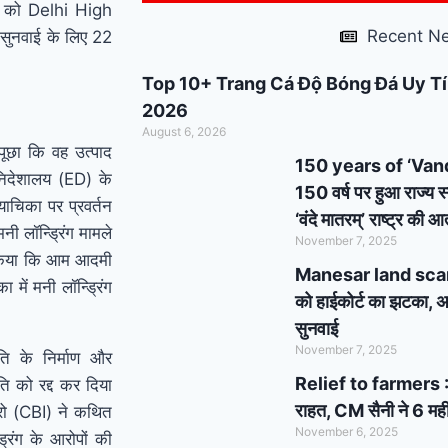
ा को Delhi High
support : मोदी का यह
Recent N
 सुनवाई के लिए 22
कार्ड दिलाएगा बुजुर्गों को
Top 10+ Trang Cá Độ Bóng Đá Uy Tí
सम्मान और सहारा !
PM
2026
August 6, 2026
Modi’s Haryana visit
ूछा कि वह उत्पाद
150 years of ‘Vande 
न निदेशालय (ED) के
finalized: इस दिन
150 वर्ष पर हुआ राज्य स
याचिका पर प्रवर्तन
‘वंदे मातरम्’ राष्ट्र की
हरियाणा दौरे पर आएंगे पीएम
मनी लॉन्ड्रिंग मामले
November 7, 2025
ा किया कि आम आदमी
मोदी, इन कार्यक्रमों में होंगे
Manesar land scam cas
 में मनी लॉन्ड्रिंग
को हाईकोर्ट का झटका, अब
शामिल
सुनवाई
November 7, 2025
ि के निर्माण और
Relief to farmers : 
ीति को रद्द कर दिया
राहत, CM सैनी ने 6 मही
यूरो (CBI) ने कथित
November 6, 2025
्रिंग के आरोपों की