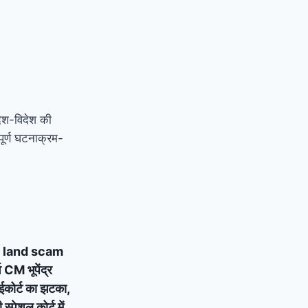
देश-विदेश की
ूर्ण घटनाक्रम-
 land scam
्व CM भूपेंद्र
ाईकोर्ट का झटका,
्पेशल कोर्ट में