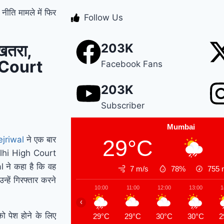
ीति मामले में फिर
Manesar land scam
Follow Us
case में पूर्व CM भूपेंद्र
खतरा,
203K
हुड्डा को हाईकोर्ट का
h Court
Facebook Fans
झटका, अब CBI की स्पेशल
203K
कोर्ट में होगी सुनवाई
Relief
Subscriber
to farmers : Haryana
Mumbai
के किसानों को ‘नायाब’
jriwal
ने एक बार
29°C
elhi High Court
राहत, CM सैनी ने 6 महीने
al ने कहा है कि वह
7 m/s
78%
755
के लिए बिजली बिल किया
्हें गिरफ्तार करने
10:00
11:00
12:00
13:00
1
माफ !
Elderly people
‹
will get respect and
ो पेश होने के लिए
29°C
29°C
30°C
30°C
2