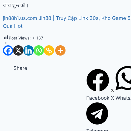
जांच शुरू की।
jin88h1.us.com Jin88 | Truy Cập Link 30s, Kho Game 
Quà Hot
Post Views:
137
Share
Facebook
X
Whats
Telegram