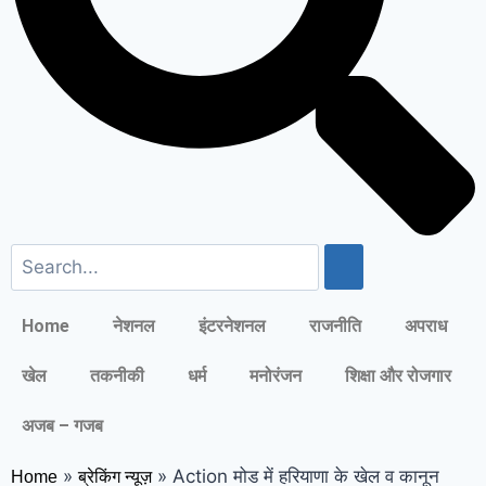
Elderly people will get respect and
support : मोदी का यह कार्ड दिलाएगा बुजुर्गों को
सम्मान और सहारा !
PM Modi’s Haryana
visit finalized: इस दिन हरियाणा दौरे पर आएंगे
पीएम मोदी, इन कार्यक्रमों में होंगे शामिल
Home
नेशनल
इंटरनेशनल
राजनीति
अपराध
खेल
तकनीकी
धर्म
मनोरंजन
शिक्षा और रोजगार
अजब – गजब
»
»
Action मोड में हरियाणा के खेल व कानून
Home
ब्रेकिंग न्यूज़