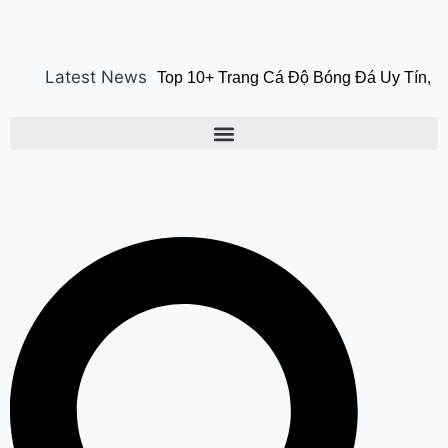
Latest News
Top 10+ Trang Cá Độ Bóng Đá Uy Tín,
Hợp Pháp Tại Việt Nam 2026
150
years of ‘Vande Mataram’ : ‘वंदे मातरम्’ के
150 वर्ष पर हुआ राज्य स्तरीय कार्यक्रम, CM सैनी
ने कहा- ‘वंदे मातरम्’ राष्ट्र की आत्मा, पहचान और
गौरव
Manesar land scam case में पूर्व CM
भूपेंद्र हुड्डा को हाईकोर्ट का झटका, अब CBI की
स्पेशल कोर्ट में होगी सुनवाई
Relief to farmers :
Haryana के किसानों को ‘नायाब’ राहत, CM
सैनी ने 6 महीने के लिए बिजली बिल किया माफ !