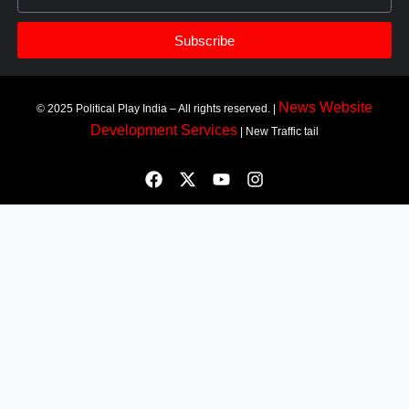
Subscribe
News Website
© 2025 Political Play India – All rights reserved. |
Development Services
| New Traffic tail
Most Viewed
Top 10+ Trang Cá Độ Bóng Đá Uy Tín, Hợp Pháp Tại Việt
Nam 2026
muhriz
August 6, 2026
Top 10+ Trang Cá Độ Bóng Đá Uy Tín, Hợp Pháp Tại Việt Nam 2026
BẢNG XẾP HẠNG 2026 cập nhật các trang cá độ bóng đá đang
được ưu tiên lựa chọn. Logo lấy từ chính domain, ảnh giới thiệu là
screenshot trang chủ thật. Danh sách bao gồm: Jin88 – Jin88 –