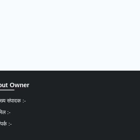
out Owner
ुख्य संपादक :-
मेल :-
ंपर्क :-