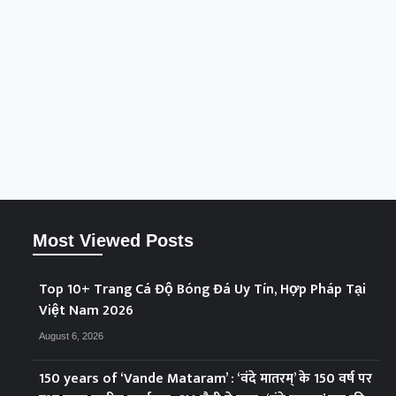
Most Viewed Posts
Top 10+ Trang Cá Độ Bóng Đá Uy Tín, Hợp Pháp Tại
Việt Nam 2026
August 6, 2026
150 years of ‘Vande Mataram’ : ‘वंदे मातरम्’ के 150 वर्ष पर