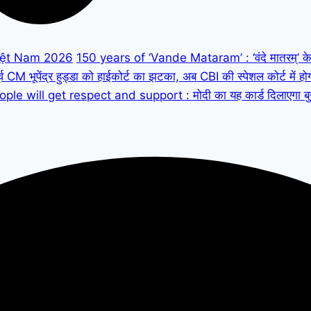
iệt Nam 2026
150 years of ‘Vande Mataram’ : ‘वंदे मातरम्’ के 150
M भूपेंद्र हुड्डा को हाईकोर्ट का झटका, अब CBI की स्पेशल कोर्ट में हो
ple will get respect and support : मोदी का यह कार्ड दिलाएगा बुजुर