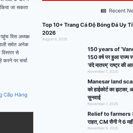
support : मोदी का यह
त किया जा सकता
Recent N
कार्ड दिलाएगा बुजुर्गों को
Top 10+ Trang Cá Độ Bóng Đá Uy Tí
सम्मान और सहारा !
PM
2026
पहुंच विस अध्यक्ष
August 6, 2026
Modi’s Haryana visit
्रणाली समेत अनेक
150 years of ‘Vande 
 विस्तार से
finalized: इस दिन
150 वर्ष पर हुआ राज्य स
े करने पर चर्चा
‘वंदे मातरम्’ राष्ट्र की
हरियाणा दौरे पर आएंगे पीएम
November 7, 2025
मोदी, इन कार्यक्रमों में होंगे
Manesar land scam cas
को हाईकोर्ट का झटका, अब
शामिल
ng Cấp Hàng
सुनवाई
November 7, 2025
Relief to farmers : 
राहत, CM सैनी ने 6 मही
November 6, 2025