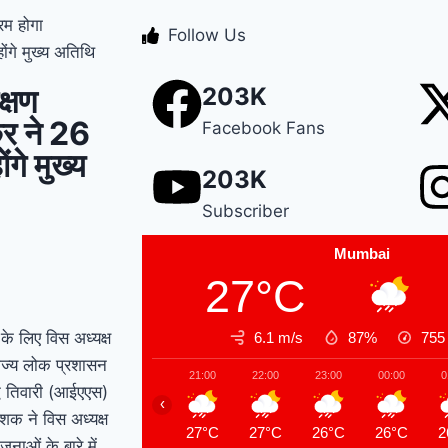
रम होगा
Manesar land scam
Follow Us
ंगे मुख्य अतिथि
case में पूर्व CM भूपेंद्र
क्षण
203K
हुड्डा को हाईकोर्ट का
कर ने 26
Facebook Fans
झटका, अब CBI की स्पेशल
गे मुख्य
203K
कोर्ट में होगी सुनवाई
Relief
Subscriber
to farmers : Haryana
Mumbai
के किसानों को ‘नायाब’
27°C
राहत, CM सैनी ने 6 महीने
के लिए विस अध्यक्ष
6.1 m/s
87%
75
के लिए बिजली बिल किया
 राज्य लोक प्रशासन
21:00
22:00
23:00
00:00
0
माफ !
Elderly people
्ध तिवारी (आईएएस)
‹
ेशक ने विस अध्यक्ष
will get respect and
27°C
27°C
26°C
26°C
2
नाओं के बारे में