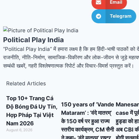
Email
Telegram
Political Play India
“Political Play India” में हमारा लक्ष्य है कि हम हिंदी-भाषी पाठकों को 
राजनीति, नीति-निर्माण, सामाजिक-विकीरण और लोक-जीवन से जुड़े महत्वप
सम्बंधी खबरें, गहरी विश्लेषणात्मक रिपोर्ट और विचार-विमर्श प्रस्तुत करें।
Related Articles
Top 10+ Trang Cá
150 years of ‘Vande
Manesar
Độ Bóng Đá Uy Tín,
Mataram’ : ‘वंदे मातरम्’
case में पूर
Hợp Pháp Tại Việt
के 150 वर्ष पर हुआ राज्य
हुड्डा को ह
Nam 2026
स्तरीय कार्यक्रम, CM सैनी
अब CBI की स
August 6, 2026
ने कहा- ‘वंदे मातरम्’ राष्ट्र
होगी सुनवाई