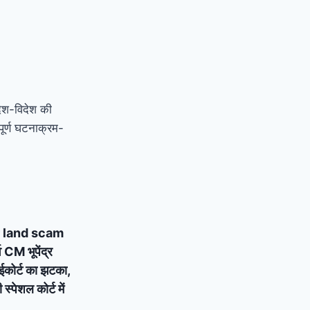
देश-विदेश की
ूर्ण घटनाक्रम-
 land scam
्व CM भूपेंद्र
ाईकोर्ट का झटका,
्पेशल कोर्ट में