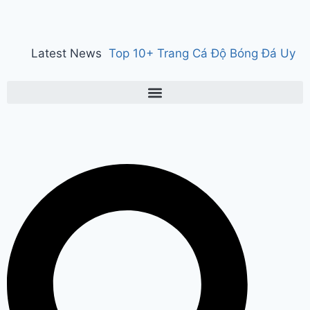
Latest News
Top 10+ Trang Cá Độ Bóng Đá Uy
Tín, Hợp Pháp Tại Việt Nam 2026
150 years of ‘Vande Mataram’ : ‘वंदे
मातरम्’ के 150 वर्ष पर हुआ राज्य स्तरीय
कार्यक्रम, CM सैनी ने कहा- ‘वंदे मातरम्’
राष्ट्र की आत्मा, पहचान और गौरव
Manesar
land scam case में पूर्व CM भूपेंद्र हुड्डा
को हाईकोर्ट का झटका, अब CBI की स्पेशल
कोर्ट में होगी सुनवाई
Relief to farmers :
Haryana के किसानों को ‘नायाब’ राहत, CM