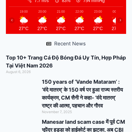
7.7 m/s
83%
754
mmHg
19:00
20:00
21:00
22:00
23:00
00:00
‹
›
27°C
27°C
27°C
27°C
27°C
27°C
Recent News
Top 10+ Trang Cá Độ Bóng Đá Uy Tín, Hợp Pháp
Tại Việt Nam 2026
August 6, 2026
150 years of ‘Vande Mataram’ :
‘वंदे मातरम्’ के 150 वर्ष पर हुआ राज्य स्तरीय
कार्यक्रम, CM सैनी ने कहा- ‘वंदे मातरम्’
राष्ट्र की आत्मा, पहचान और गौरव
November 7, 2025
Manesar land scam case में पूर्व CM
भूपेंद्र हुड्डा को हाईकोर्ट का झटका, अब CBI