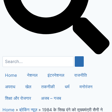
सैनी ने 6 महीने के लिए बिजली बिल किया माफ
!
Elderly people will get respect
and support : मोदी का यह कार्ड दिलाएगा
बुजुर्गों को सम्मान और सहारा !
PM Modi’s
Haryana visit finalized: इस दिन
हरियाणा दौरे पर आएंगे पीएम मोदी, इन
कार्यक्रमों में होंगे शामिल
Home
नेशनल
इंटरनेशनल
राजनीति
अपराध
खेल
तकनीकी
धर्म
मनोरंजन
शिक्षा और रोजगार
अजब – गजब
Home
»
ब्रेकिंग न्यूज़
»
1984 के सिख दंगे को मुख्यमंत्री सैनी ने