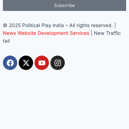
Subscribe
© 2025 Political Play India – All rights reserved. |
News Website Development Services
| New Traffic
tail
Most Viewed
Top 10+ Trang Cá Độ Bóng Đá Uy Tín, Hợp Pháp
Tại Việt Nam 2026
muhriz
August 6, 2026
Top 10+ Trang Cá Độ Bóng Đá Uy Tín, Hợp Pháp Tại Việt Nam
2026 BẢNG XẾP HẠNG 2026 cập nhật các trang cá độ bóng đá
đang được ưu tiên lựa chọn. Logo lấy từ chính domain, ảnh giới