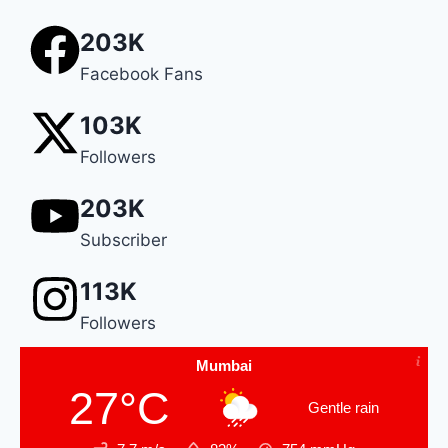
203K
Facebook Fans
103K
Followers
203K
Subscriber
113K
Followers
Mumbai
27°C
Gentle rain