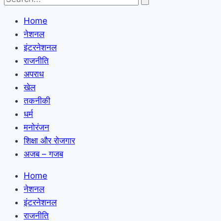
Home
नेशनल
इंटरनेशनल
राजनीति
अपराध
खेल
तकनीकी
धर्म
मनोरंजन
शिक्षा और रोजगार
अजब – गजब
Home
नेशनल
इंटरनेशनल
राजनीति