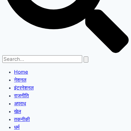
Home
नेशनल
इंटरनेशनल
राजनीति
अपराध
खेल
तकनीकी
धर्म