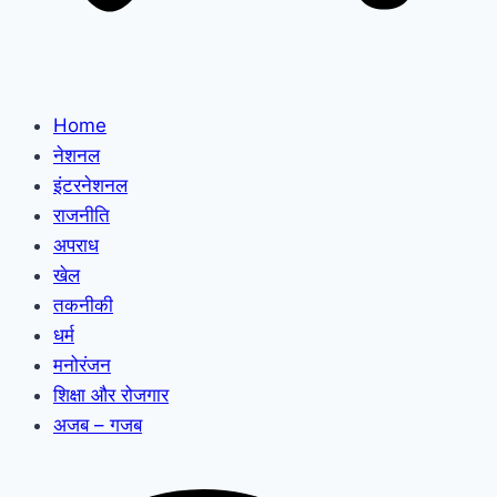
Home
नेशनल
इंटरनेशनल
राजनीति
अपराध
खेल
तकनीकी
धर्म
मनोरंजन
शिक्षा और रोजगार
अजब – गजब