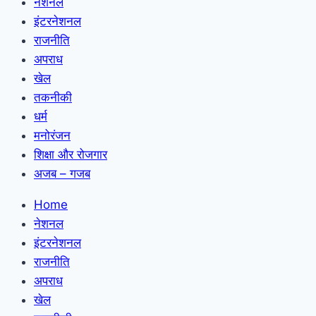
नेशनल
इंटरनेशनल
राजनीति
अपराध
खेल
तकनीकी
धर्म
मनोरंजन
शिक्षा और रोजगार
अजब – गजब
Home
नेशनल
इंटरनेशनल
राजनीति
अपराध
खेल