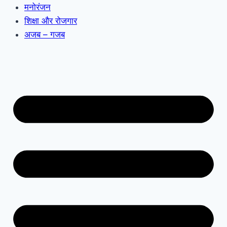
मनोरंजन
शिक्षा और रोजगार
अजब – गजब