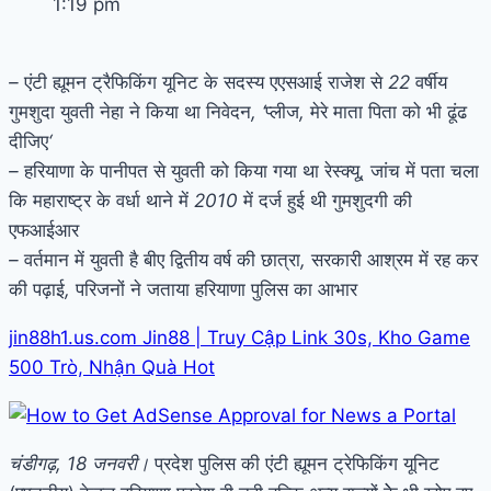
1:19 pm
–
एंटी
ह्यूमन
ट्रैफिकिंग
यूनिट
के
सदस्य
एएसआई
राजेश
से
22
वर्षीय
गुमशुदा
युवती
नेहा
ने
किया
था
निवेदन
, ‘
प्लीज
,
मेरे
माता
पिता
को
भी
ढूंढ
दीजिए
‘
–
हरियाणा
के
पानीपत
से
युवती
को
किया
गया
था
रेस्क्यू
,
जांच
में
पता
चला
कि
महाराष्ट्र
के
वर्धा
थाने
में
2010
में
दर्ज
हुई
थी
गुमशुदगी
की
एफआईआर
–
वर्तमान
में
युवती
है
बीए
द्वितीय
वर्ष
की
छात्रा
,
सरकारी
आश्रम
में
रह
कर
की
पढ़ाई
,
परिजनों
ने
जताया
हरियाणा
पुलिस
का
आभार
jin88h1.us.com Jin88 | Truy Cập Link 30s, Kho Game
500 Trò, Nhận Quà Hot
चंडीगढ़, 18 जनवरी।
प्रदेश पुलिस की एंटी ह्यूमन ट्रेफिकिंग यूनिट