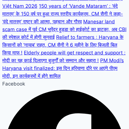
Việt Nam 2026
150 years of ‘Vande Mataram’ : ‘वंदे
मातरम्’ के 150 वर्ष पर हुआ राज्य स्तरीय कार्यक्रम, CM सैनी ने कहा-
‘वंदे मातरम्’ राष्ट्र की आत्मा, पहचान और गौरव
Manesar land
scam case में पूर्व CM भूपेंद्र हुड्डा को हाईकोर्ट का झटका, अब CBI
की स्पेशल कोर्ट में होगी सुनवाई
Relief to farmers : Haryana के
किसानों को ‘नायाब’ राहत, CM सैनी ने 6 महीने के लिए बिजली बिल
किया माफ !
Elderly people will get respect and support :
मोदी का यह कार्ड दिलाएगा बुजुर्गों को सम्मान और सहारा !
PM Modi’s
Haryana visit finalized: इस दिन हरियाणा दौरे पर आएंगे पीएम
मोदी, इन कार्यक्रमों में होंगे शामिल
Facebook