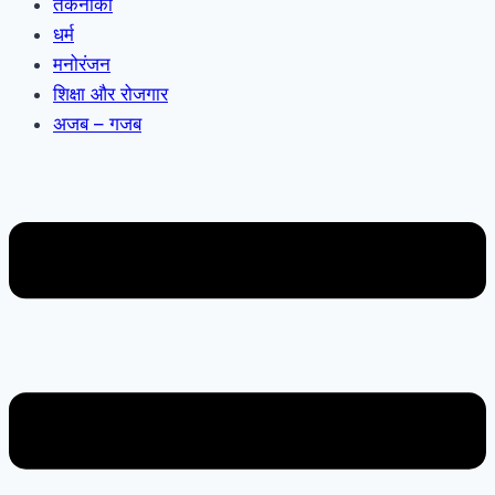
तकनीकी
धर्म
मनोरंजन
शिक्षा और रोजगार
अजब – गजब